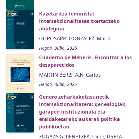
Kazetaritza feminista:
intersekzionalitatea txertatzeko
ahalegina
GOROSARRI GONZÁLEZ, Maria
Hegoa, Bilbo, 2025
Cuaderno de Meheris. Encontrar a los
desaparecidos
MARTIN BERISTAIN, Carlos
Hegoa, Bilbo, 2025
Genero zeharkakotasunetik
intersekzionalitatera: genealogiak,
garapen instituzionala eta
eraldaketarako aukerak politika
publikoetan
ZUGAZA GOIENETXEA, Uxue
;
URETA