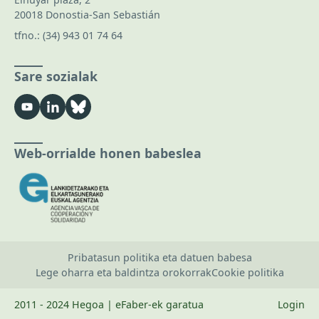
20018 Donostia-San Sebastián
tfno.:
(34) 943 01 74 64
Sare sozialak
Web-orrialde honen babeslea
Pribatasun politika eta datuen babesa
Lege oharra eta baldintza orokorrak
Cookie politika
2011 - 2024 Hegoa | eFaber-ek garatua
Login