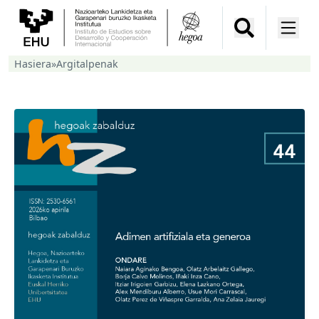
Hasiera
»
Argitalpenak