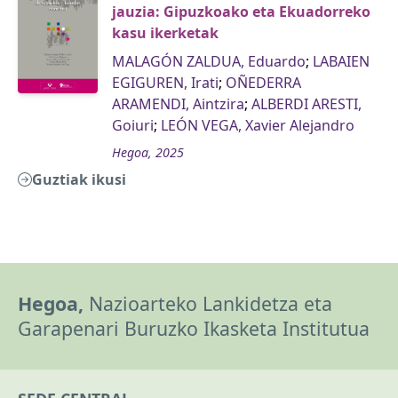
jauzia: Gipuzkoako eta Ekuadorreko
kasu ikerketak
MALAGÓN ZALDUA, Eduardo
;
LABAIEN
EGIGUREN, Irati
;
OÑEDERRA
ARAMENDI, Aintzira
;
ALBERDI ARESTI,
Goiuri
;
LEÓN VEGA, Xavier Alejandro
Hegoa, 2025
Guztiak ikusi
Hegoa,
Nazioarteko Lankidetza eta
Garapenari Buruzko Ikasketa Institutua