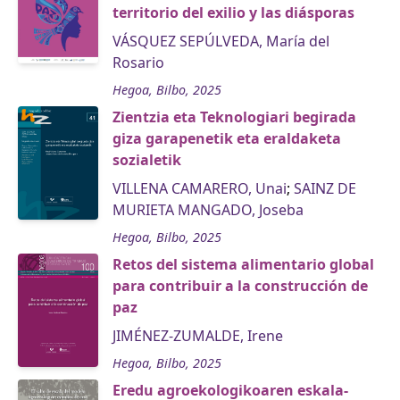
territorio del exilio y las diásporas
VÁSQUEZ SEPÚLVEDA, María del
Rosario
Hegoa, Bilbo, 2025
Zientzia eta Teknologiari begirada
giza garapenetik eta eraldaketa
sozialetik
VILLENA CAMARERO, Unai
;
SAINZ DE
MURIETA MANGADO, Joseba
Hegoa, Bilbo, 2025
Retos del sistema alimentario global
para contribuir a la construcción de
paz
JIMÉNEZ-ZUMALDE, Irene
Hegoa, Bilbo, 2025
Eredu agroekologikoaren eskala-