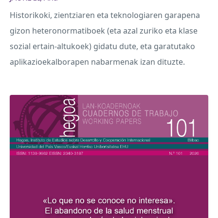
Historikoki, zientziaren eta teknologiaren garapena
gizon heteronormatiboek (eta azal zuriko eta klase
sozial ertain-altukoek) gidatu dute, eta garatutako
aplikazioekalborapen nabarmenak izan dituzte.