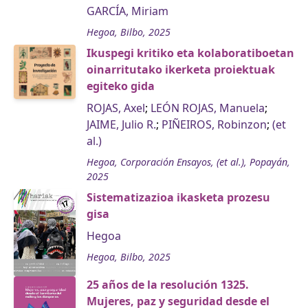
GARCÍA, Miriam
Hegoa, Bilbo, 2025
Ikuspegi kritiko eta kolaboratiboetan
oinarritutako ikerketa proiektuak
egiteko gida
ROJAS, Axel
;
LEÓN ROJAS, Manuela
;
JAIME, Julio R.
;
PIÑEIROS, Robinzon
;
(et
al.)
Hegoa, Corporación Ensayos, (et al.), Popayán,
2025
Sistematizazioa ikasketa prozesu
gisa
Hegoa
Hegoa, Bilbo, 2025
25 años de la resolución 1325.
Mujeres, paz y seguridad desde el