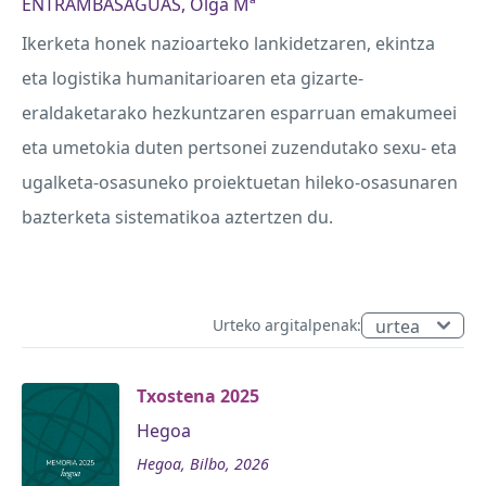
ENTRAMBASAGUAS, Olga Mª
Ikerketa honek nazioarteko lankidetzaren, ekintza
eta logistika humanitarioaren eta gizarte-
eraldaketarako hezkuntzaren esparruan emakumeei
eta umetokia duten pertsonei zuzendutako sexu- eta
ugalketa-osasuneko proiektuetan hileko-osasunaren
bazterketa sistematikoa aztertzen du.
Urteko argitalpenak:
Txostena 2025
Hegoa
Hegoa, Bilbo, 2026