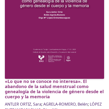
«Lo que no se conoce no interesa». El
abandono de la salud menstrual como
genealogía de la violencia de género desde el
cuerpo y la memoria
ANTLER ORTIZ, Sara
;
AGRELA-ROMERO, Belén
;
LÓPEZ