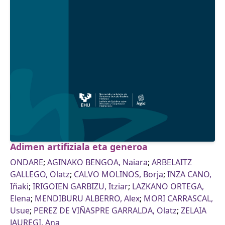
Adimen artifiziala eta generoa
ONDARE
;
AGINAKO BENGOA, Naiara
;
ARBELAITZ
GALLEGO, Olatz
;
CALVO MOLINOS, Borja
;
INZA CANO,
Iñaki
;
IRIGOIEN GARBIZU, Itziar
;
LAZKANO ORTEGA,
Elena
;
MENDIBURU ALBERRO, Alex
;
MORI CARRASCAL,
Usue
;
PEREZ DE VIÑASPRE GARRALDA, Olatz
;
ZELAIA
JAUREGI, Ana