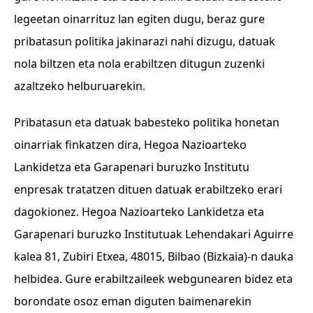
legeetan oinarrituz lan egiten dugu, beraz gure
pribatasun politika jakinarazi nahi dizugu, datuak
nola biltzen eta nola erabiltzen ditugun zuzenki
azaltzeko helburuarekin.
Pribatasun eta datuak babesteko politika honetan
oinarriak finkatzen dira, Hegoa Nazioarteko
Lankidetza eta Garapenari buruzko Institutu
enpresak tratatzen dituen datuak erabiltzeko erari
dagokionez. Hegoa Nazioarteko Lankidetza eta
Garapenari buruzko Institutuak Lehendakari Aguirre
kalea 81, Zubiri Etxea, 48015, Bilbao (Bizkaia)-n dauka
helbidea. Gure erabiltzaileek webgunearen bidez eta
borondate osoz eman diguten baimenarekin