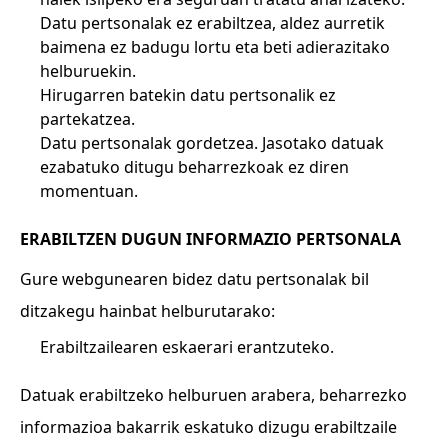
Datu pertsonalak ez erabiltzea, aldez aurretik
baimena ez badugu lortu eta beti adierazitako
helburuekin.
Hirugarren batekin datu pertsonalik ez
partekatzea.
Datu pertsonalak gordetzea. Jasotako datuak
ezabatuko ditugu beharrezkoak ez diren
momentuan.
ERABILTZEN DUGUN INFORMAZIO PERTSONALA
Gure webgunearen bidez datu pertsonalak bil
ditzakegu hainbat helburutarako:
Erabiltzailearen eskaerari erantzuteko.
Datuak erabiltzeko helburuen arabera, beharrezko
informazioa bakarrik eskatuko dizugu erabiltzaile