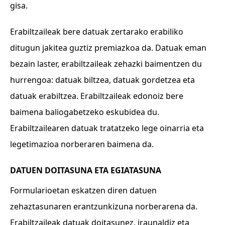
gisa.
Erabiltzaileak bere datuak zertarako erabiliko
ditugun jakitea guztiz premiazkoa da. Datuak eman
bezain laster, erabiltzaileak zehazki baimentzen du
hurrengoa: datuak biltzea, datuak gordetzea eta
datuak erabiltzea. Erabiltzaileak edonoiz bere
baimena baliogabetzeko eskubidea du.
Erabiltzailearen datuak tratatzeko lege oinarria eta
legetimazioa norberaren baimena da.
DATUEN DOITASUNA ETA EGIATASUNA
Formularioetan eskatzen diren datuen
zehaztasunaren erantzunkizuna norberarena da.
Erabiltzaileak datuak doitasunez, iraunaldiz eta