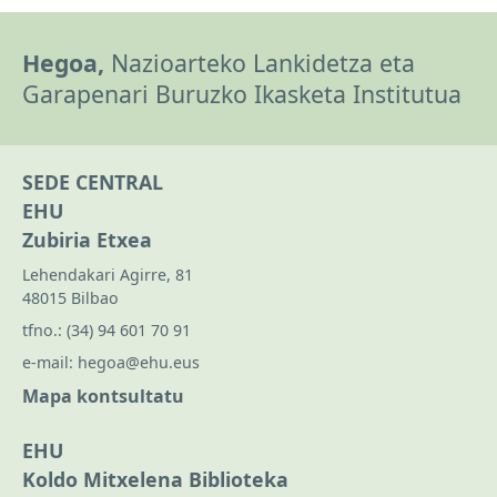
Hegoa,
Nazioarteko Lankidetza eta
Garapenari Buruzko Ikasketa Institutua
SEDE CENTRAL
EHU
Zubiria Etxea
Lehendakari Agirre, 81
48015 Bilbao
tfno.:
(34) 94 601 70 91
e-mail:
hegoa@ehu.eus
Mapa kontsultatu
EHU
Koldo Mitxelena Biblioteka