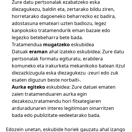
Zure datu pertsonalak ezabatzeko eska
diezagukezu, baldin eta, zertarako bildu ziren,
horretarako dagoeneko beharrezko ez badira,
adostasuna emateari uzten badiozu, legez
kanpokoko tratamendurik eman bazaie edo
legezko betebeharra bete bada.
Tratamendua
mugatzeko
eskubidea
Datuak
eraman
ahal izateko eskubidea: Zure datu
pertsonalak formatu egituratu, erabilera
komuneko eta irakurketa mekanikoko batean itzul
diezazkizugula eska diezagukezu -zeuri edo zuk
esaten diguzun beste norbaiti-.
Aurka egiteko
eskubidea: Zure datuei ematen
zaien tratamenduaren aurka egin
dezakezu,tratamendu hori fitxategiaren
arduradunaren interes legitimoan oinarritzen
bada edo publizitate-xedeetarako bada.
Edozein unetan, eskubide horiek gauzatu ahal izango