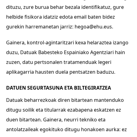
dituzu, zure burua behar bezala identifikatuz, gure
helbide fisikora idatziz edota email baten bidez
gurekin harremanetan jarriz:
hegoa@ehu.eus
.
Gainera, kontrol-agintaritzari kexa helaraztea izango
duzu, Datuak Babesteko Espainiako Agentziari hain
zuzen, datu pertsonalen tratamenduak legeri
aplikagarria hausten duela pentsatzen baduzu.
DATUEN SEGURTASUNA ETA BILTEGIRATZEA
Datuak beharrezkoak diren bitartean mantenduko
ditugu soilik eta titularrak ezabapena eskatzen ez
duen bitartean. Gainera, neurri tekniko eta
antolatzaileak egokituko ditugu honakoen aurka: ez