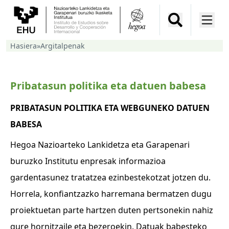
Hasiera
»
Argitalpenak
Pribatasun politika eta datuen babesa
PRIBATASUN POLITIKA ETA WEBGUNEKO DATUEN
BABESA
Hegoa Nazioarteko Lankidetza eta Garapenari
buruzko Institutu enpresak informazioa
gardentasunez tratatzea ezinbestekotzat jotzen du.
Horrela, konfiantzazko harremana bermatzen dugu
proiektuetan parte hartzen duten pertsonekin nahiz
gure hornitzaile eta bezeroekin. Datuak babesteko