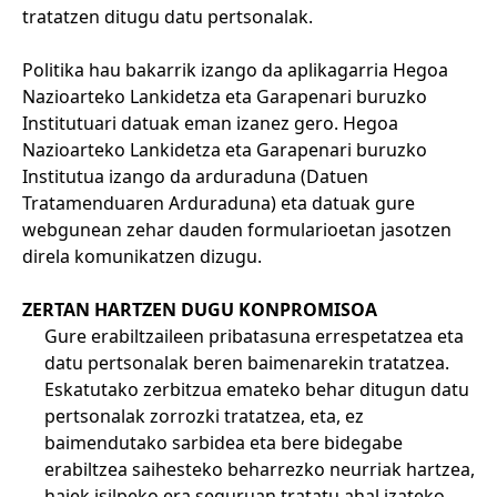
tratatzen ditugu datu pertsonalak.
Politika hau bakarrik izango da aplikagarria Hegoa
Nazioarteko Lankidetza eta Garapenari buruzko
Institutuari datuak eman izanez gero. Hegoa
Nazioarteko Lankidetza eta Garapenari buruzko
Institutua izango da arduraduna (Datuen
Tratamenduaren Arduraduna) eta datuak gure
webgunean zehar dauden formularioetan jasotzen
direla komunikatzen dizugu.
ZERTAN HARTZEN DUGU KONPROMISOA
Gure erabiltzaileen pribatasuna errespetatzea eta
datu pertsonalak beren baimenarekin tratatzea.
Eskatutako zerbitzua emateko behar ditugun datu
pertsonalak zorrozki tratatzea, eta, ez
baimendutako sarbidea eta bere bidegabe
erabiltzea saihesteko beharrezko neurriak hartzea,
haiek isilpeko era seguruan tratatu ahal izateko.