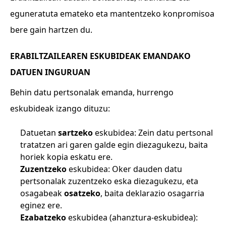
eguneratuta emateko eta mantentzeko konpromisoa
bere gain hartzen du.
ERABILTZAILEAREN ESKUBIDEAK EMANDAKO
DATUEN INGURUAN
Behin datu pertsonalak emanda, hurrengo
eskubideak izango dituzu:
Datuetan
sartzeko
eskubidea: Zein datu pertsonal
tratatzen ari garen galde egin diezagukezu, baita
horiek kopia eskatu ere.
Zuzentzeko
eskubidea: Oker dauden datu
pertsonalak zuzentzeko eska diezagukezu, eta
osagabeak
osatzeko
, baita deklarazio osagarria
eginez ere.
Ezabatzeko
eskubidea (ahanztura-eskubidea):