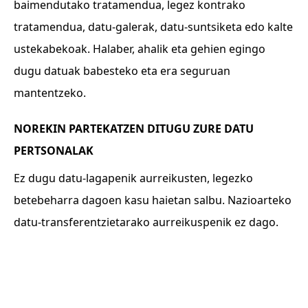
baimendutako tratamendua, legez kontrako
tratamendua, datu-galerak, datu-suntsiketa edo kalte
ustekabekoak. Halaber, ahalik eta gehien egingo
dugu datuak babesteko eta era seguruan
mantentzeko.
NOREKIN PARTEKATZEN DITUGU ZURE DATU
PERTSONALAK
Ez dugu datu-lagapenik aurreikusten, legezko
betebeharra dagoen kasu haietan salbu. Nazioarteko
datu-transferentzietarako aurreikuspenik ez dago.