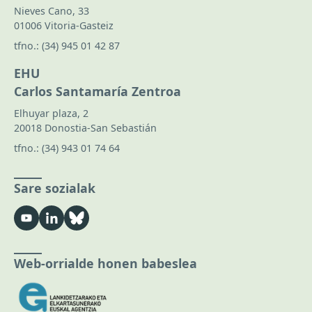
Nieves Cano, 33
01006 Vitoria-Gasteiz
tfno.:
(34) 945 01 42 87
EHU
Carlos Santamaría Zentroa
Elhuyar plaza, 2
20018 Donostia-San Sebastián
tfno.:
(34) 943 01 74 64
Sare sozialak
Web-orrialde honen babeslea