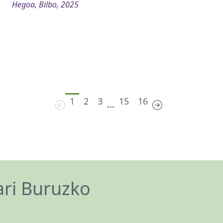
Hegoa, Bilbo, 2025
1
2
3
15
16
...
ari Buruzko