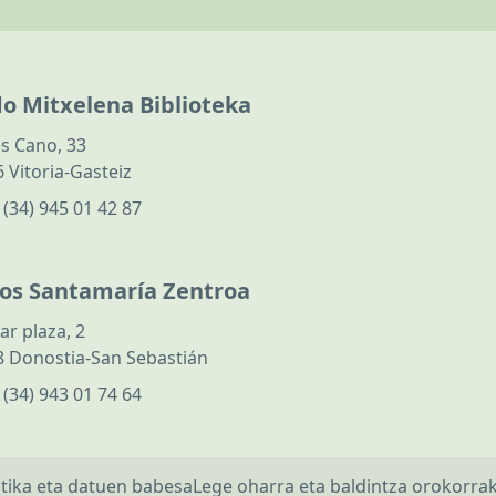
do Mitxelena Biblioteka
s Cano, 33
 Vitoria-Gasteiz
:
(34) 945 01 42 87
los Santamaría Zentroa
ar plaza, 2
 Donostia-San Sebastián
:
(34) 943 01 74 64
itika eta datuen babesa
Lege oharra eta baldintza orokorra