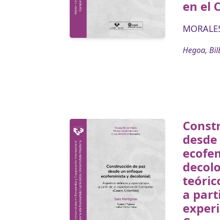
en el 
MORALES
Hegoa, Bil
Constr
desde
ecofem
decolo
teóric
a part
experi