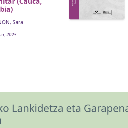
itar (Cauca,
bia)
ON, Sara
bo, 2025
o Lankidetza eta Garapen
a