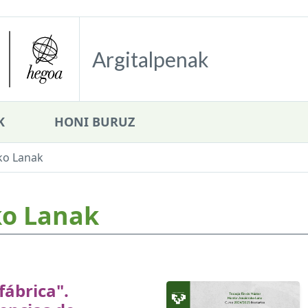
Argitalpenak
K
HONI BURUZ
ko Lanak
ko Lanak
n
 fábrica".