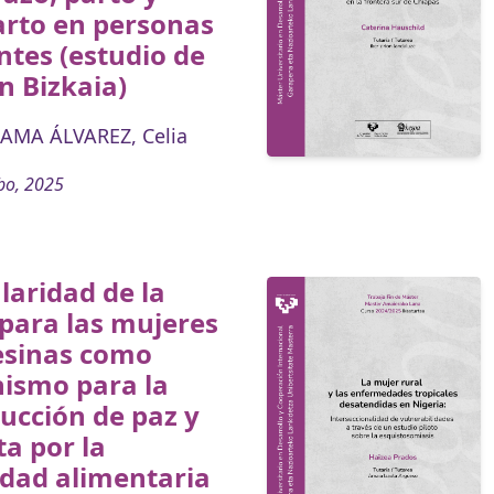
arto en personas
tes (estudio de
n Bizkaia)
AMA ÁLVAREZ, Celia
bo, 2025
ularidad de la
 para las mujeres
sinas como
ismo para la
ucción de paz y
a por la
idad alimentaria