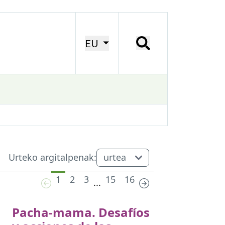
EU
Urteko argitalpenak:
1
2
3
15
16
...
Pacha-mama. Desafíos