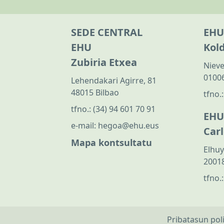
SEDE CENTRAL
EHU
EHU
Kol
Zubiria Etxea
Nieve
01006
Lehendakari Agirre, 81
48015 Bilbao
tfno.
tfno.:
(34) 94 601 70 91
EHU
e-mail:
hegoa@ehu.eus
Car
Mapa kontsultatu
Elhuy
20018
tfno.
Pribatasun pol