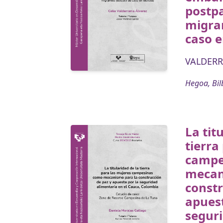
postp
migran
caso e
VALDERR
Hegoa, Bil
La tit
tierra
campe
mecan
constr
apuest
segur