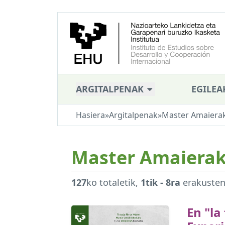
ARGITALPENAK
EGILEA
Hasiera
»
Argitalpenak
»
Master Amaiera
Master Amaiera
127
ko totaletik,
1tik - 8ra
erakuste
En "la