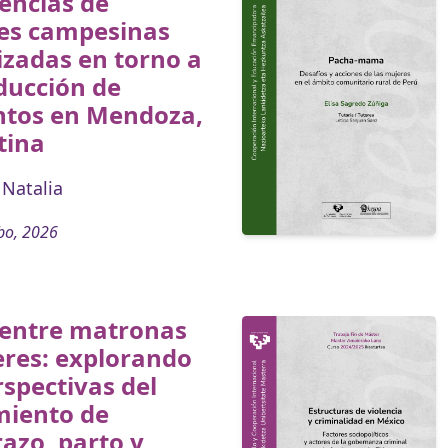
encias de
es campesinas
zadas en torno a
ducción de
ntos en Mendoza,
tina
Natalia
bo, 2026
 entre matronas
eres: explorando
rspectivas del
miento de
azo, parto y