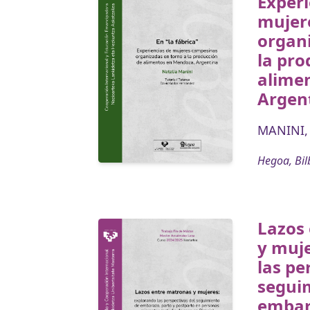
Experi
mujer
organi
la pro
alime
Argen
MANINI, 
Hegoa, Bil
Lazos
y muj
las pe
segui
embar