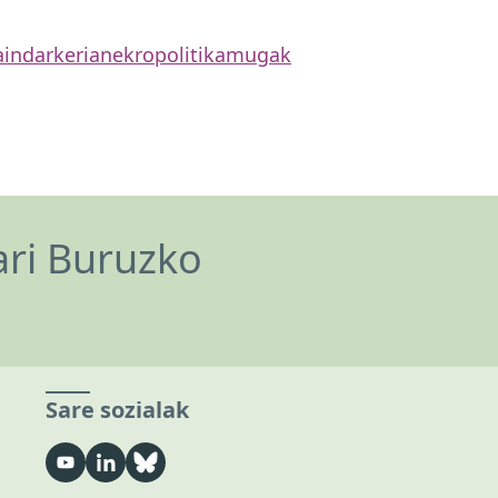
a
indarkeria
nekropolitika
mugak
ari Buruzko
Sare sozialak