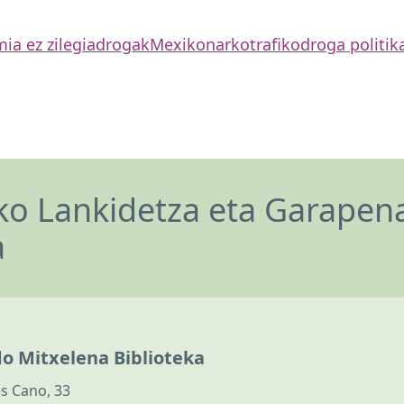
ia ez zilegia
drogak
Mexiko
narkotrafiko
droga politik
o Lankidetza eta Garapen
a
do Mitxelena Biblioteka
s Cano, 33