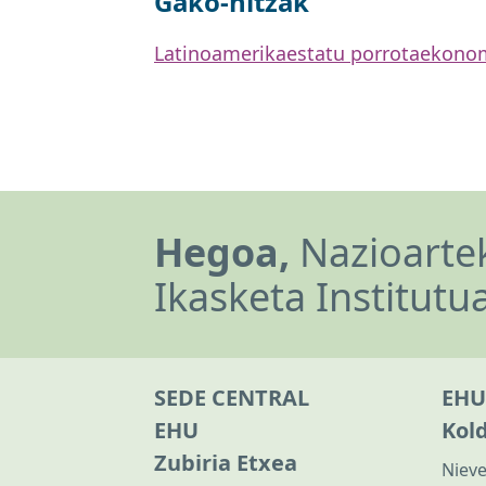
Gako-hitzak
Latinoamerika
estatu porrota
ekonom
Hegoa,
Nazioartek
Ikasketa Institutu
SEDE CENTRAL
EHU
EHU
Kol
Zubiria Etxea
Nieve