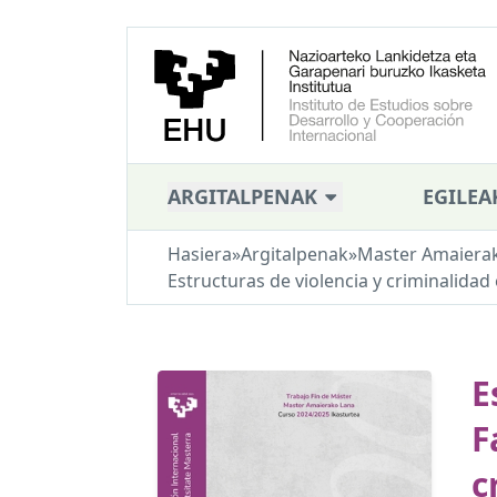
ARGITALPENAK
EGILEA
Hasiera
»
Argitalpenak
»
Master Amaiera
Estructuras de violencia y criminalidad 
E
F
c