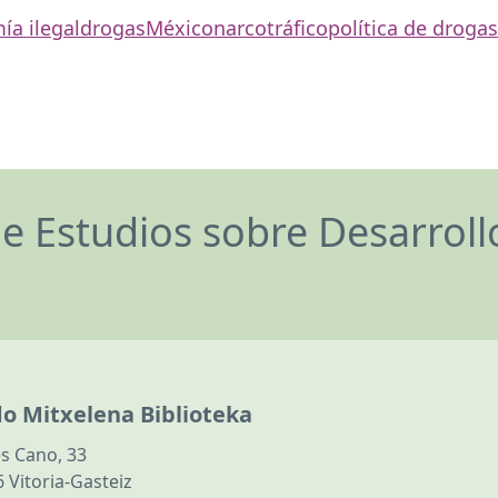
a ilegal
drogas
México
narcotráfico
política de drogas
de Estudios sobre Desarrol
do Mitxelena Biblioteka
s Cano, 33
 Vitoria-Gasteiz