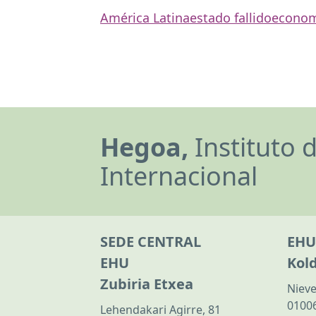
América Latina
estado fallido
economí
Hegoa,
Instituto 
Internacional
SEDE CENTRAL
EHU
EHU
Kol
Zubiria Etxea
Nieve
01006
Lehendakari Agirre, 81