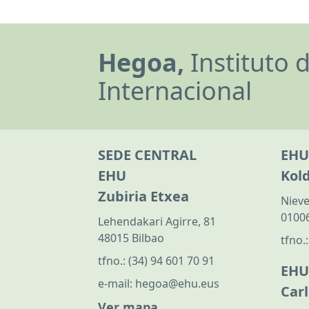
Hegoa,
Instituto 
Internacional
SEDE CENTRAL
EHU
EHU
Kol
Zubiria Etxea
Nieve
01006
Lehendakari Agirre, 81
48015 Bilbao
tfno.
tfno.:
(34) 94 601 70 91
EHU
e-mail:
hegoa@ehu.eus
Car
Ver mapa