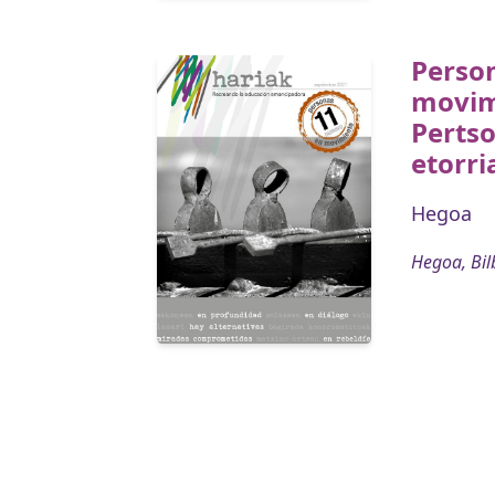
Perso
movim
Pertso
etorri
Hegoa
Hegoa, Bil