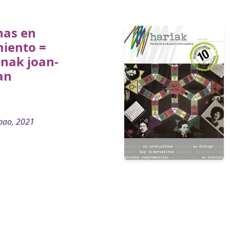
nas en
iento =
nak joan-
an
bao, 2021