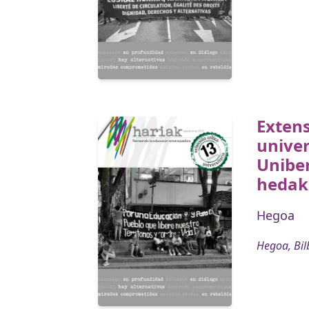
Extens
univer
Uniber
hedak
Hegoa
Hegoa, Bil