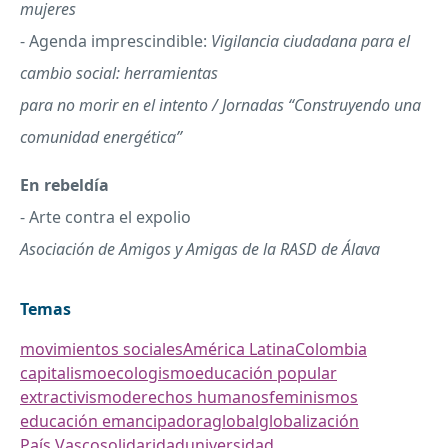
mujeres
- Agenda imprescindible:
Vigilancia ciudadana para el
cambio social: herramientas
para no morir en el intento / Jornadas “Construyendo una
comunidad energética”
En rebeldía
- Arte contra el expolio
Asociación de Amigos y Amigas de la
RASD
de Álava
Temas
movimientos sociales
América Latina
Colombia
capitalismo
ecologismo
educación popular
extractivismo
derechos humanos
feminismos
educación emancipadora
global
globalización
País Vasco
solidaridad
universidad