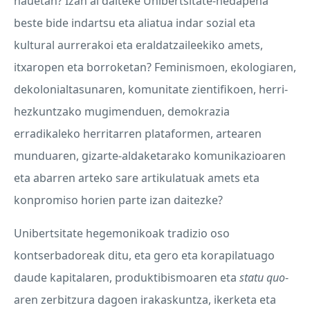
hauetan? Izan al daiteke Unibertsitate-hedapena
beste bide indartsu eta aliatua indar sozial eta
kultural aurrerakoi eta eraldatzaileekiko amets,
itxaropen eta borroketan? Feminismoen, ekologiaren,
dekolonialtasunaren, komunitate zientifikoen, herri-
hezkuntzako mugimenduen, demokrazia
erradikaleko herritarren plataformen, artearen
munduaren, gizarte-aldaketarako komunikazioaren
eta abarren arteko sare artikulatuak amets eta
konpromiso horien parte izan daitezke?
Unibertsitate hegemonikoak tradizio oso
kontserbadoreak ditu, eta gero eta korapilatuago
daude kapitalaren, produktibismoaren eta
statu quo
-
aren zerbitzura dagoen irakaskuntza, ikerketa eta