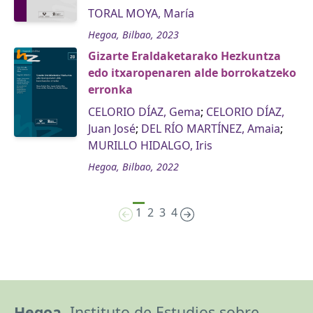
TORAL MOYA, María
Hegoa, Bilbao, 2023
Gizarte Eraldaketarako Hezkuntza
edo itxaropenaren alde borrokatzeko
erronka
CELORIO DÍAZ, Gema
;
CELORIO DÍAZ,
Juan José
;
DEL RÍO MARTÍNEZ, Amaia
;
MURILLO HIDALGO, Iris
Hegoa, Bilbao, 2022
1
2
3
4
Hegoa,
Instituto de Estudios sobre