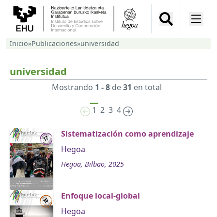
Inicio
»
Publicaciones
»
universidad
universidad
Mostrando
1 - 8
de
31
en total
1
2
3
4
Sistematización como aprendizaje
Hegoa
Hegoa, Bilbao, 2025
Enfoque local-global
Hegoa