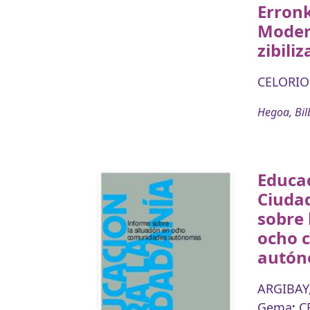
Erron
Moder
zibiliz
CELORIO 
Hegoa, Bil
Educac
Ciuda
sobre 
ocho 
autó
ARGIBAY,
Gema
;
C