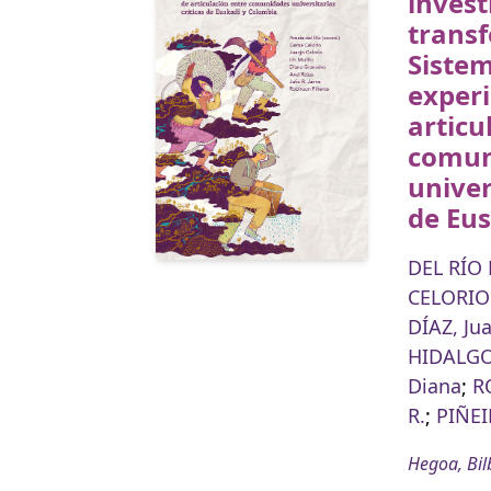
invest
transf
Sistem
experi
articu
comun
univer
de Eu
DEL RÍO
CELORIO
DÍAZ, Ju
HIDALGO,
Diana
;
R
R.
;
PIÑEI
Hegoa, Bil