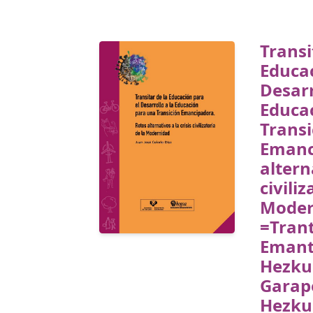
Transi
Educac
Desarr
Educa
Transi
Emanc
altern
civiliz
Moder
=Trant
Emant
Hezku
Garap
Hezkun