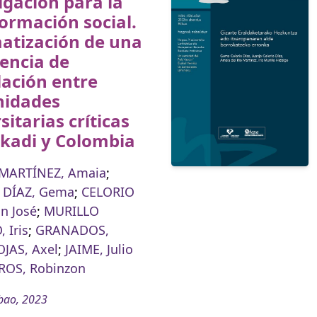
igación para la
ormación social.
atización de una
encia de
lación entre
idades
sitarias críticas
skadi y Colombia
 MARTÍNEZ, Amaia
;
 DÍAZ, Gema
;
CELORIO
an José
;
MURILLO
 Iris
;
GRANADOS,
OJAS, Axel
;
JAIME, Julio
ROS, Robinzon
bao, 2023