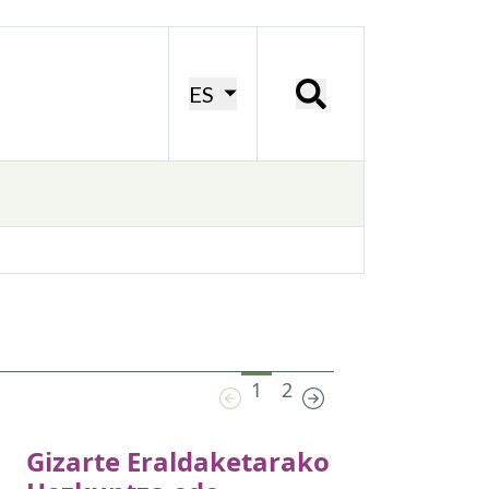
ES
1
2
Gizarte Eraldaketarako