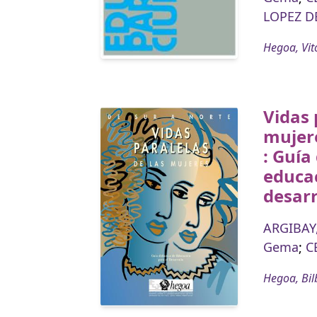
LOPEZ DE
Hegoa, Vit
Vidas 
mujere
: Guía
educac
desarr
ARGIBAY,
Gema
;
C
Hegoa, Bil