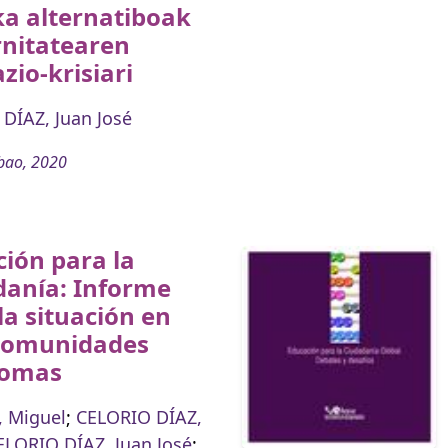
ka alternatiboak
nitatearen
azio-krisiari
DÍAZ, Juan José
bao, 2020
ión para la
danía: Informe
la situación en
comunidades
nomas
 Miguel
;
CELORIO DÍAZ,
ELORIO DÍAZ, Juan José
;