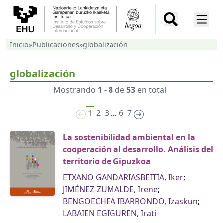
Inicio
»
Publicaciones
»
globalización
globalización
Mostrando
1 - 8
de
53
en total
1
2
3
6
7
...
La sostenibilidad ambiental en la
cooperación al desarrollo. Análisis del
territorio de Gipuzkoa
ETXANO GANDARIASBEITIA, Iker
;
JIMÉNEZ-ZUMALDE, Irene
;
BENGOECHEA IBARRONDO, Izaskun
;
LABAIEN EGIGUREN, Irati