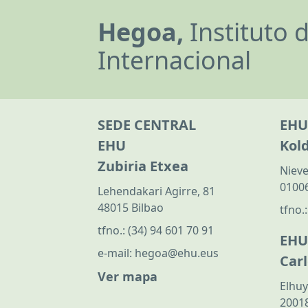
Hegoa,
Instituto 
Internacional
SEDE CENTRAL
EHU
EHU
Kol
Zubiria Etxea
Nieve
01006
Lehendakari Agirre, 81
48015 Bilbao
tfno.
tfno.:
(34) 94 601 70 91
EHU
e-mail:
hegoa@ehu.eus
Car
Ver mapa
Elhuy
20018