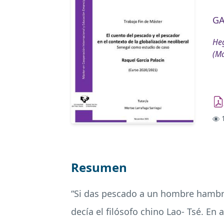
GA
Heg
(Má
1
Resumen
“Si das pescado a un hombre hambrie
decía el filósofo chino Lao- Tsé. En