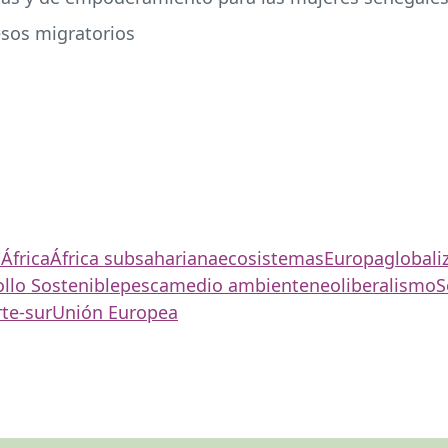
esos migratorios
n
África
África subsahariana
ecosistemas
Europa
globali
llo Sostenible
pesca
medio ambiente
neoliberalismo
S
rte-sur
Unión Europea