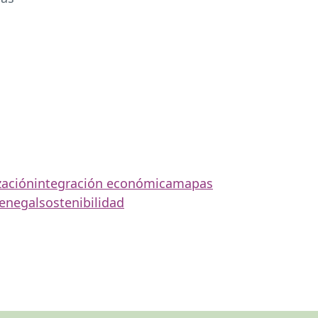
zación
integración económica
mapas
enegal
sostenibilidad