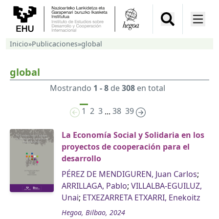
Inicio
»
Publicaciones
»
global
global
Mostrando
1 - 8
de
308
en total
1
2
3
38
39
...
La Economía Social y Solidaria en los
proyectos de cooperación para el
desarrollo
PÉREZ DE MENDIGUREN, Juan Carlos
;
ARRILLAGA, Pablo
;
VILLALBA-EGUILUZ,
Unai
;
ETXEZARRETA ETXARRI, Enekoitz
Hegoa, Bilbao, 2024