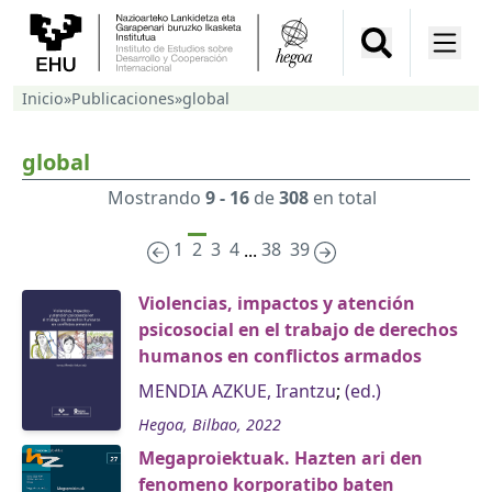
Inicio
»
Publicaciones
»
global
global
Mostrando
9 - 16
de
308
en total
1
2
3
4
38
39
...
Violencias, impactos y atención
psicosocial en el trabajo de derechos
humanos en conflictos armados
MENDIA AZKUE, Irantzu
;
(ed.)
Hegoa, Bilbao, 2022
Megaproiektuak. Hazten ari den
fenomeno korporatibo baten