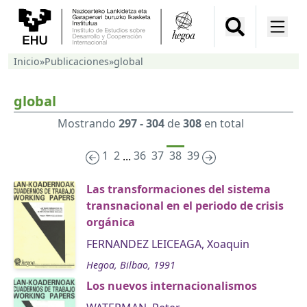
Inicio
»
Publicaciones
»
global
global
Mostrando
297 - 304
de
308
en total
1
2
36
37
38
39
...
Las transformaciones del sistema
transnacional en el periodo de crisis
orgánica
FERNANDEZ LEICEAGA, Xoaquin
Hegoa, Bilbao, 1991
Los nuevos internacionalismos