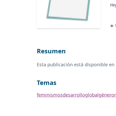
Heg
1
Resumen
Esta publicación está disponible en
Temas
feminismos
desarrollo
global
género