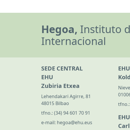
Hegoa,
Instituto 
Internacional
SEDE CENTRAL
EHU
EHU
Kol
Zubiria Etxea
Nieve
01006
Lehendakari Agirre, 81
48015 Bilbao
tfno.
tfno.:
(34) 94 601 70 91
EHU
e-mail:
hegoa@ehu.eus
Car