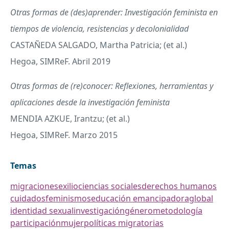
Otras formas de (des)aprender: Investigación feminista en
tiempos de violencia, resistencias y decolonialidad
CASTAÑEDA
SALGADO
, Martha Patricia; (et al.)
Hegoa, SIMReF. Abril 2019
Otras formas de (re)conocer: Reflexiones, herramientas y
aplicaciones desde la investigación feminista
MENDIA
AZKUE
, Irantzu; (et al.)
Hegoa, SIMReF. Marzo 2015
Temas
migraciones
exilio
ciencias sociales
derechos humanos
cuidados
feminismos
educación emancipadora
global
identidad sexual
investigación
género
metodología
participación
mujer
políticas migratorias