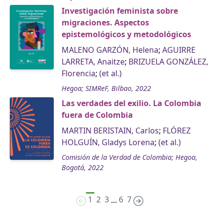
Investigación feminista sobre
migraciones. Aspectos
epistemológicos y metodológicos
MALENO GARZÓN, Helena
;
AGUIRRE
LARRETA, Anaitze
;
BRIZUELA GONZÁLEZ,
Florencia
;
(et al.)
Hegoa; SIMReF, Bilbao, 2022
Las verdades del exilio. La Colombia
fuera de Colombia
MARTIN BERISTAIN, Carlos
;
FLÓREZ
HOLGUÍN, Gladys Lorena
;
(et al.)
Comisión de la Verdad de Colombia; Hegoa,
Bogotá, 2022
1
2
3
6
7
...