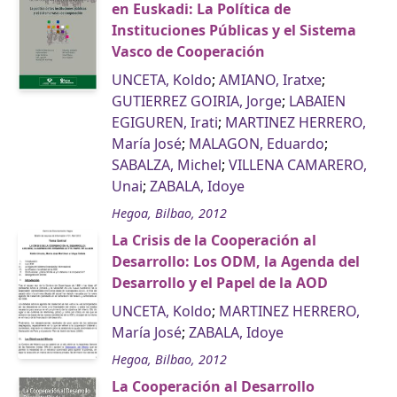
en Euskadi: La Política de
Instituciones Públicas y el Sistema
Vasco de Cooperación
UNCETA, Koldo
;
AMIANO, Iratxe
;
GUTIERREZ GOIRIA, Jorge
;
LABAIEN
EGIGUREN, Irati
;
MARTINEZ HERRERO,
María José
;
MALAGON, Eduardo
;
SABALZA, Michel
;
VILLENA CAMARERO,
Unai
;
ZABALA, Idoye
Hegoa, Bilbao, 2012
La Crisis de la Cooperación al
Desarrollo: Los ODM, la Agenda del
Desarrollo y el Papel de la AOD
UNCETA, Koldo
;
MARTINEZ HERRERO,
María José
;
ZABALA, Idoye
Hegoa, Bilbao, 2012
La Cooperación al Desarrollo