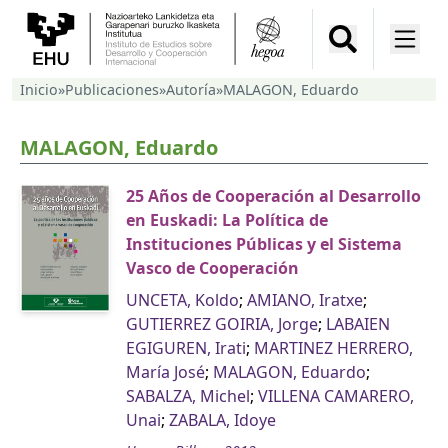
Inicio
»
Publicaciones
»
Autoría
»
MALAGON, Eduardo
MALAGON, Eduardo
25 Años de Cooperación al Desarrollo
en Euskadi: La Política de
Instituciones Públicas y el Sistema
Vasco de Cooperación
UNCETA, Koldo
;
AMIANO, Iratxe
;
GUTIERREZ GOIRIA, Jorge
;
LABAIEN
EGIGUREN, Irati
;
MARTINEZ HERRERO,
María José
;
MALAGON, Eduardo
;
SABALZA, Michel
;
VILLENA CAMARERO,
Unai
;
ZABALA, Idoye