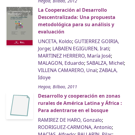
Hegoa, Bilbao, 2012
La Cooperación al Desarrollo
Descentralizada: Una propuesta
metodológica para su análisis y
evaluación
UNCETA, Koldo
;
GUTIERREZ GOIRIA,
Jorge
;
LABAIEN EGIGUREN, Irati
;
MARTINEZ HERRERO, María José
;
MALAGON, Eduardo
;
SABALZA, Michel
;
VILLENA CAMARERO, Unai
;
ZABALA,
Idoye
Hegoa, Bilbao, 2011
Desarrollo y cooperación en zonas
rurales de América Latina y África :
Para adentrarse en el bosque
RAMIREZ DE HARO, Gonzalo
;
RODRIGUEZ-CARMONA, Antonio
;
MACIAS, Alfredo
;
BALLARIN, Pilar
;