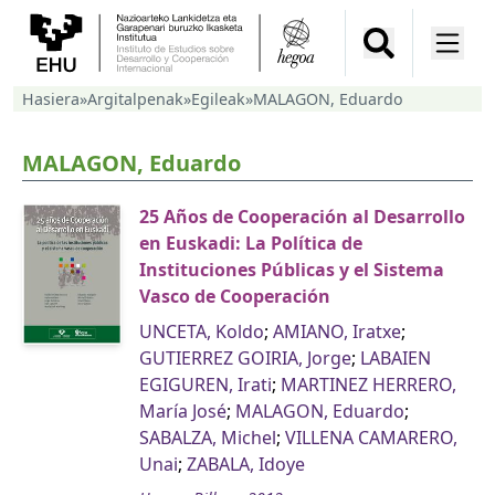
Hasiera
»
Argitalpenak
»
Egileak
»
MALAGON, Eduardo
MALAGON, Eduardo
25 Años de Cooperación al Desarrollo
en Euskadi: La Política de
Instituciones Públicas y el Sistema
Vasco de Cooperación
UNCETA, Koldo
;
AMIANO, Iratxe
;
GUTIERREZ GOIRIA, Jorge
;
LABAIEN
EGIGUREN, Irati
;
MARTINEZ HERRERO,
María José
;
MALAGON, Eduardo
;
SABALZA, Michel
;
VILLENA CAMARERO,
Unai
;
ZABALA, Idoye