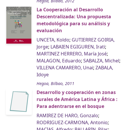
Hegoa, Bilbao, 2012
La Cooperación al Desarrollo
Descentralizada: Una propuesta
metodológica para su análisis y
evaluación
UNCETA, Koldo
;
GUTIERREZ GOIRIA,
Jorge
;
LABAIEN EGIGUREN, Irati
;
MARTINEZ HERRERO, María José
;
MALAGON, Eduardo
;
SABALZA, Michel
;
VILLENA CAMARERO, Unai
;
ZABALA,
Idoye
Hegoa, Bilbao, 2011
Desarrollo y cooperación en zonas
rurales de América Latina y África :
Para adentrarse en el bosque
RAMIREZ DE HARO, Gonzalo
;
RODRIGUEZ-CARMONA, Antonio
;
MACIAS, Alfredo
;
BALLARIN, Pilar
;