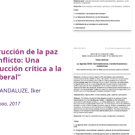
ucción de la paz
flicto: Una
ucción crítica a la
iberal"
LANDALUZE, Iker
bao, 2017