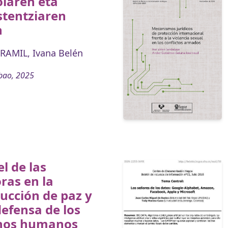
laren eta
stentziaren
n
RAMIL, Ivana Belén
bao, 2025
el de las
ras en la
ucción de paz y
defensa de los
hos humanos