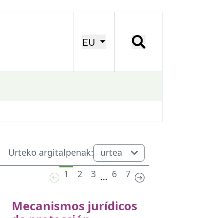
EU
Urteko argitalpenak:
1
2
3
6
7
...
Mecanismos jurídicos