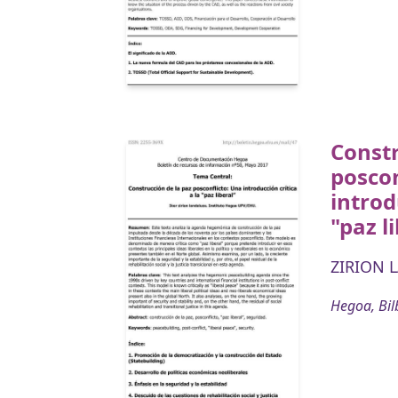
Constr
poscon
introd
"paz l
ZIRION 
Hegoa, Bil