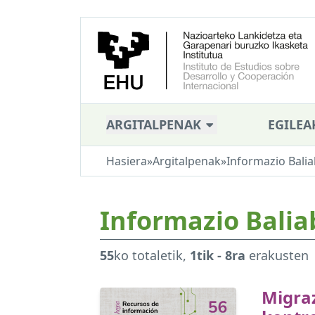
ARGITALPENAK
EGILEA
Hasiera
»
Argitalpenak
»
Informazio Balia
Informazio Balia
55
ko totaletik,
1tik - 8ra
erakusten
Migra