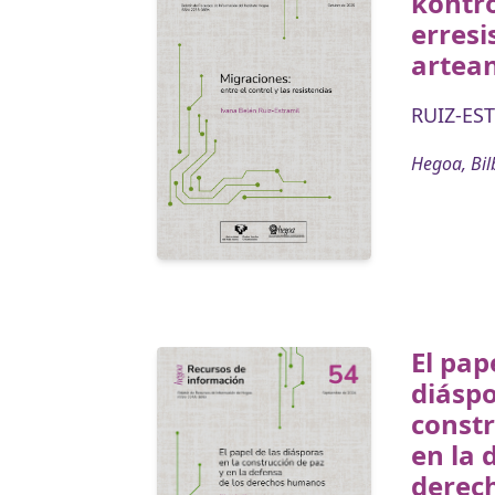
kontro
erresi
artea
RUIZ-EST
Hegoa, Bil
El pap
diáspo
constr
en la 
derec