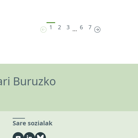
1
2
3
6
7
...
ari Buruzko
Sare sozialak