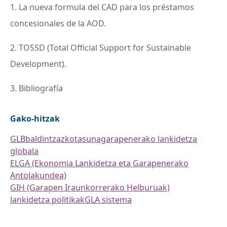
1. La nueva formula del
CAD
para los préstamos
concesionales de la
AOD
.
2.
TOSSD
(Total Official Support for Sustainable
Development).
3. Bibliografía
Gako-hitzak
GLB
baldintzazkotasuna
garapenerako lankidetza
globala
ELGA (Ekonomia Lankidetza eta Garapenerako
Antolakundea)
GIH (Garapen Iraunkorrerako Helburuak)
lankidetza politikak
GLA sistema