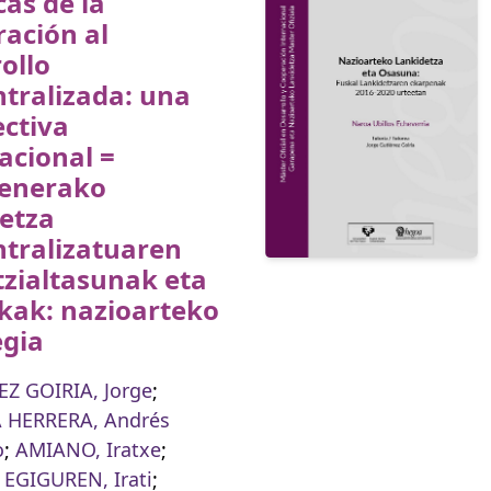
cas de la
ación al
ollo
tralizada: una
ctiva
acional =
enerako
etza
ntralizatuaren
zialtasunak eta
kak: nazioarteko
egia
Z GOIRIA, Jorge
;
 HERRERA, Andrés
o
;
AMIANO, Iratxe
;
EGIGUREN, Irati
;