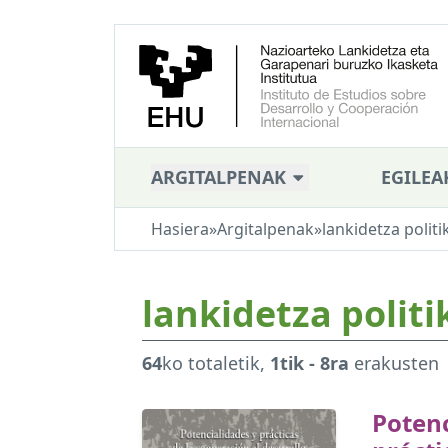
ARGITALPENAK
EGILEA
Hasiera
»
Argitalpenak
»
lankidetza politi
lankidetza politi
64
ko totaletik,
1tik - 8ra
erakusten
Potenc