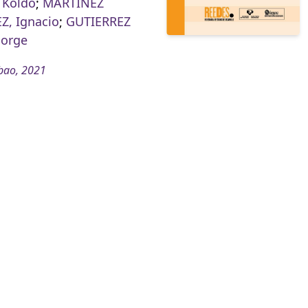
 Koldo
;
MARTÍNEZ
Z, Ignacio
;
GUTIERREZ
Jorge
bao, 2021