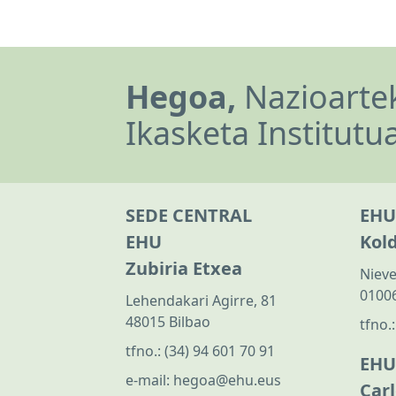
Hegoa,
Nazioartek
Ikasketa Institutu
SEDE CENTRAL
EHU
EHU
Kol
Zubiria Etxea
Nieve
01006
Lehendakari Agirre, 81
48015 Bilbao
tfno.
tfno.:
(34) 94 601 70 91
EHU
e-mail:
hegoa@ehu.eus
Car