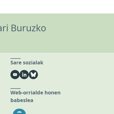
ari Buruzko
Sare sozialak
Web-orrialde honen
babeslea