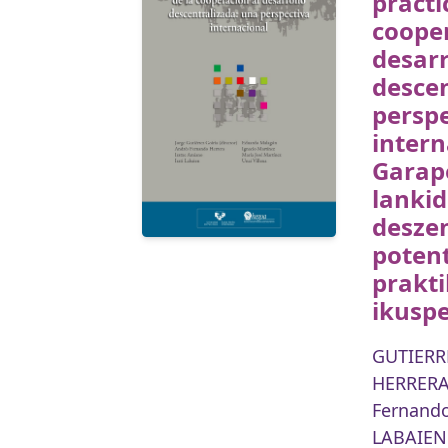
prácti
cooper
desarr
descen
perspe
intern
Garap
lankid
desze
potent
prakti
ikusp
GUTIERRE
HERRERA
Fernand
LABAIEN 