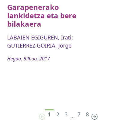
Garapenerako
lankidetza eta bere
bilakaera
LABAIEN EGIGUREN, Irati
;
GUTIERREZ GOIRIA, Jorge
Hegoa, Bilbao, 2017
1
2
3
7
8
...