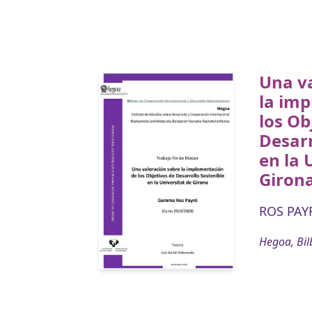
Una v
la im
los Ob
Desarr
en la 
Giron
ROS PAY
Hegoa, Bil