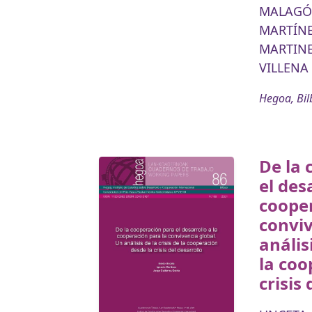
MALAGÓN
MARTÍNE
MARTINE
VILLENA
Hegoa, Bil
De la 
el des
cooper
conviv
análisi
la coo
crisis