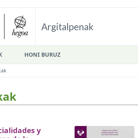
Argitalpenak
K
HONI BURUZ
kak
kak
ialidades y