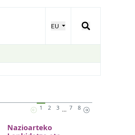
EU
1
2
3
7
8
...
Nazioarteko