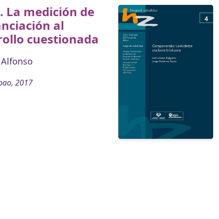
. La medición de
anciación al
ollo cuestionada
 Alfonso
bao, 2017