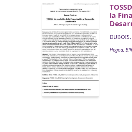
TOSSD
la Fin
Desarr
DUBOIS,
Hegoa, Bil