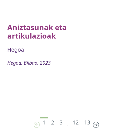
Aniztasunak eta
artikulazioak
Hegoa
Hegoa, Bilbao, 2023
1
2
3
12
13
...