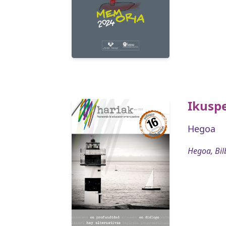
Ikuspe
Hegoa
Hegoa, Bil