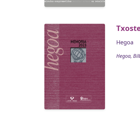
Txost
Hegoa
Hegoa, Bil