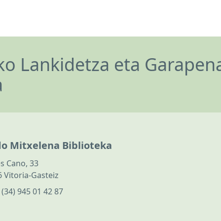
o Lankidetza eta Garapen
a
do Mitxelena Biblioteka
s Cano, 33
 Vitoria-Gasteiz
:
(34) 945 01 42 87