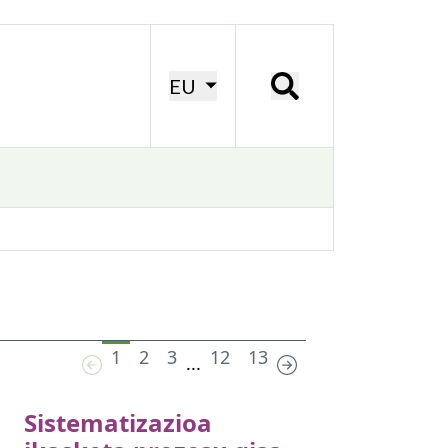
EU
1
2
3
12
13
...
Sistematizazioa