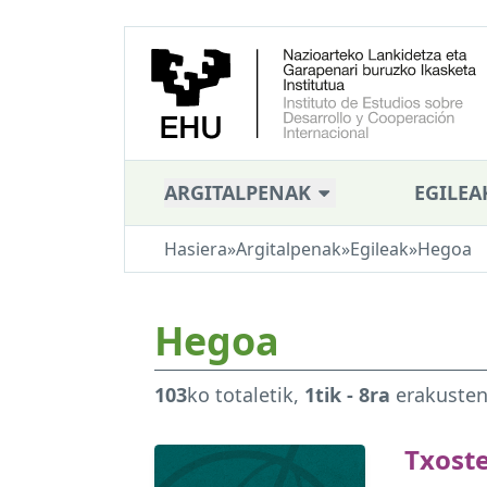
ARGITALPENAK
EGILEA
Hasiera
»
Argitalpenak
»
Egileak
»
Hegoa
Hegoa
103
ko totaletik,
1tik - 8ra
erakuste
Txost