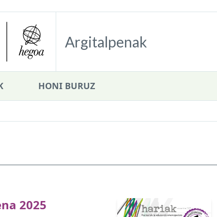
Argitalpenak
K
HONI BURUZ
n
ena 2025