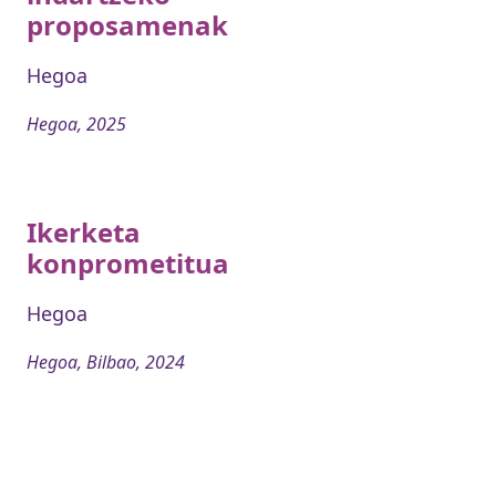
proposamenak
Hegoa
Hegoa, 2025
Ikerketa
konprometitua
Hegoa
Hegoa, Bilbao, 2024