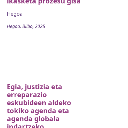
ikasketa prozesu gisa
Hegoa
Hegoa, Bilbo, 2025
Egia, justizia eta
erreparazio
eskubideen aldeko
tokiko agenda eta
agenda globala
indartzeko