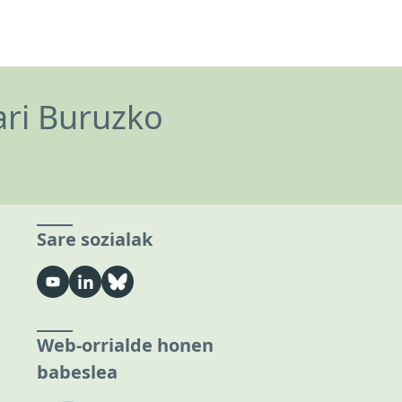
ari Buruzko
Sare sozialak
Web-orrialde honen
babeslea