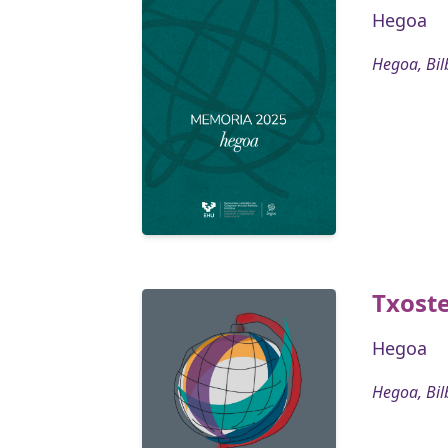
Hegoa
Hegoa, Bil
Txost
Hegoa
Hegoa, Bil