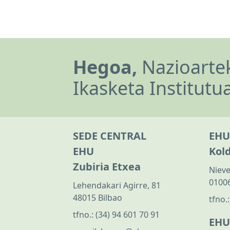
Hegoa,
Nazioartek
Ikasketa Institutu
SEDE CENTRAL
EHU
EHU
Kol
Zubiria Etxea
Nieve
01006
Lehendakari Agirre, 81
48015 Bilbao
tfno.
tfno.:
(34) 94 601 70 91
EHU