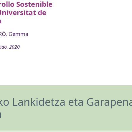
ollo Sostenible
Universitat de
a
RÓ, Gemma
bao, 2020
o Lankidetza eta Garapen
a