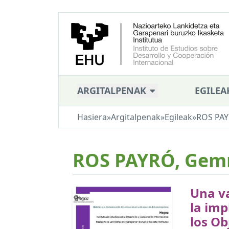
ARGITALPENAK
EGILEA
Hasiera
»
Argitalpenak
»
Egileak
»
ROS PA
ROS PAYRÓ, Ge
Una v
la im
los Ob