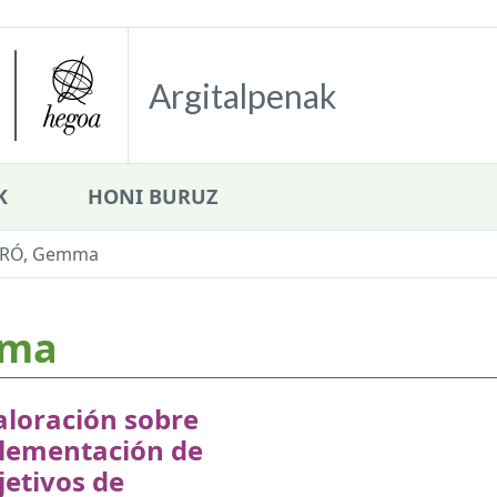
Argitalpenak
K
HONI BURUZ
YRÓ, Gemma
mma
aloración sobre
plementación de
jetivos de