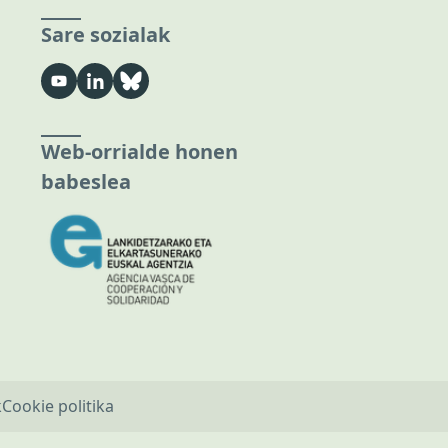
Sare sozialak
Web-orrialde honen
babeslea
k
Cookie politika