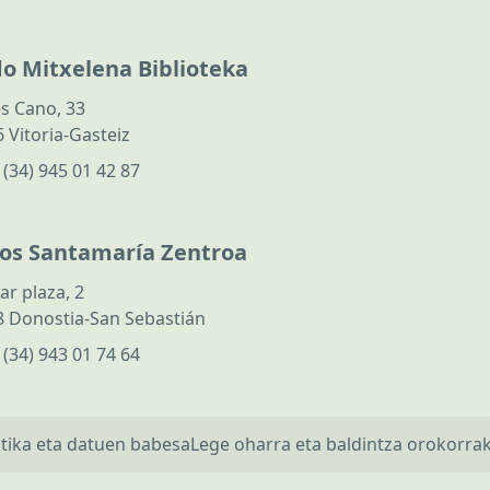
do Mitxelena Biblioteka
s Cano, 33
 Vitoria-Gasteiz
:
(34) 945 01 42 87
los Santamaría Zentroa
ar plaza, 2
 Donostia-San Sebastián
:
(34) 943 01 74 64
itika eta datuen babesa
Lege oharra eta baldintza orokorra