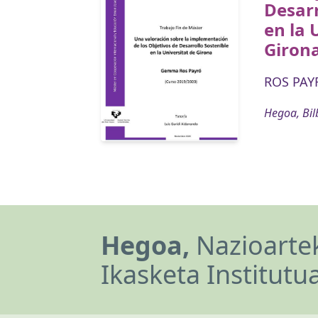
Desarr
en la 
Giron
ROS PAY
Hegoa, Bil
Hegoa,
Nazioartek
Ikasketa Institutu