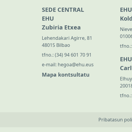
SEDE CENTRAL
EHU
EHU
Kol
Zubiria Etxea
Nieve
01006
Lehendakari Agirre, 81
48015 Bilbao
tfno.
tfno.:
(34) 94 601 70 91
EHU
e-mail:
hegoa@ehu.eus
Car
Mapa kontsultatu
Elhuy
20018
tfno.
Pribatasun pol