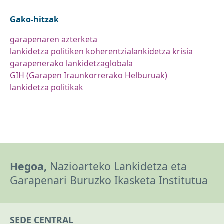
Gako-hitzak
garapenaren azterketa
lankidetza politiken koherentzia
lankidetza krisia
garapenerako lankidetza
globala
GIH (Garapen Iraunkorrerako Helburuak)
lankidetza politikak
Hegoa,
Nazioarteko Lankidetza eta
Garapenari Buruzko Ikasketa Institutua
SEDE CENTRAL