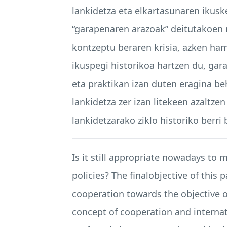
lankidetza eta elkartasunaren ikuske
“garapenaren arazoak” deitutakoen 
kontzeptu beraren krisia, azken ham
ikuspegi historikoa hartzen du, gar
eta praktikan izan duten eragina b
lankidetza zer izan litekeen azaltz
lankidetzarako ziklo historiko berri 
Is it still appropriate nowadays to
policies? The finalobjective of this
cooperation towards the objective o
concept of cooperation and internat