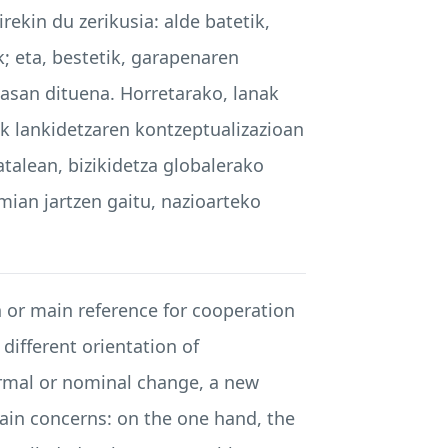
ekin du zerikusia: alde batetik,
; eta, bestetik, garapenaren
jasan dituena. Horretarako, lanak
ek lankidetzaren kontzeptualizazioan
alean, bizikidetza globalerako
mian jartzen gaitu, nazioarteko
n or main reference for cooperation
 different orientation of
ormal or nominal change, a new
ain concerns: on the one hand, the