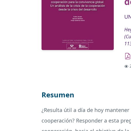
d
UN
Heg
(Cu
11
2
Resumen
¿Resulta útil a día de hoy mantener
cooperación? Responder a esta pregu
cooperación, hacia el objetivo de l