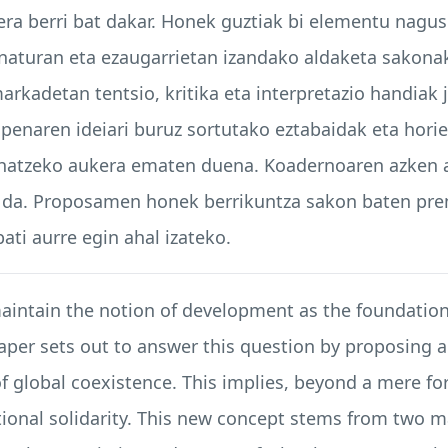
ra berri bat dakar. Honek guztiak bi elementu nagusir
naturan eta ezaugarrietan izandako aldaketa sakonak
arkadetan tentsio, kritika eta interpretazio handiak 
apenaren ideiari buruz sortutako eztabaidak eta hori
ehatzeko aukera ematen duena. Koadernoaren azken at
en da. Proposamen honek berrikuntza sakon baten pre
bati aurre egin ahal izateko.
 maintain the notion of development as the foundatio
 paper sets out to answer this question by proposing a
f global coexistence. This implies, beyond a mere f
ional solidarity. This new concept stems from two m