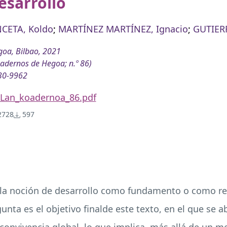
esarrollo
CETA, Koldo
;
MARTÍNEZ MARTÍNEZ, Ignacio
;
GUTIERR
oa, Bilbao, 2021
adernos de Hegoa; n.º 86)
30-9962
Lan_koadernoa_86.pdf
728
597
 la noción de desarrollo como fundamento o como refe
nta es el objetivo finalde este texto, en el que se a
a convivencia global, lo que implica, más allá de un