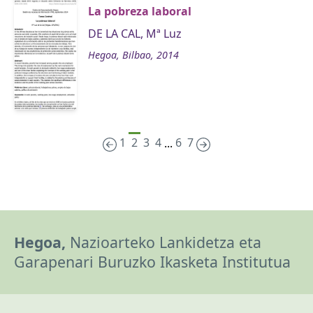
La pobreza laboral
DE LA CAL, Mª Luz
Hegoa, Bilbao, 2014
1
2
3
4
6
7
...
Hegoa,
Nazioarteko Lankidetza eta
Garapenari Buruzko Ikasketa Institutua