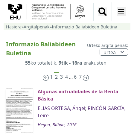
Hasiera
»
Argitalpenak
»
Informazio Baliabideen Buletina
Informazio Baliabideen
Urteko argitalpenak:
Buletina
55
ko totaletik,
9tik - 16ra
erakusten
1
2
3
4
6
7
...
Algunas virtualidades de la Renta
Básica
ELIAS ORTEGA, Ángel
;
RINCÓN GARCÍA,
Leire
Hegoa, Bilbao, 2016