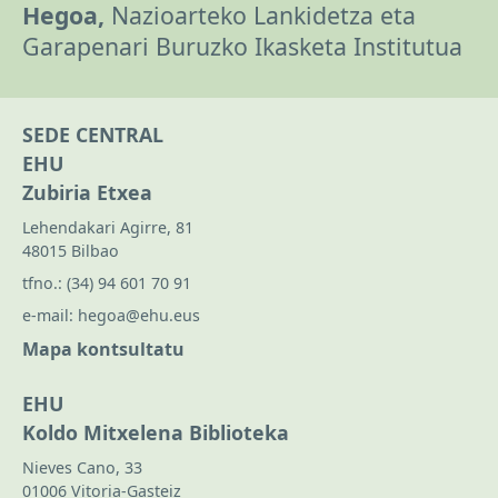
Hegoa,
Nazioarteko Lankidetza eta
Garapenari Buruzko Ikasketa Institutua
SEDE CENTRAL
EHU
Zubiria Etxea
Lehendakari Agirre, 81
48015 Bilbao
tfno.:
(34) 94 601 70 91
e-mail:
hegoa@ehu.eus
Mapa kontsultatu
EHU
Koldo Mitxelena Biblioteka
Nieves Cano, 33
01006 Vitoria-Gasteiz