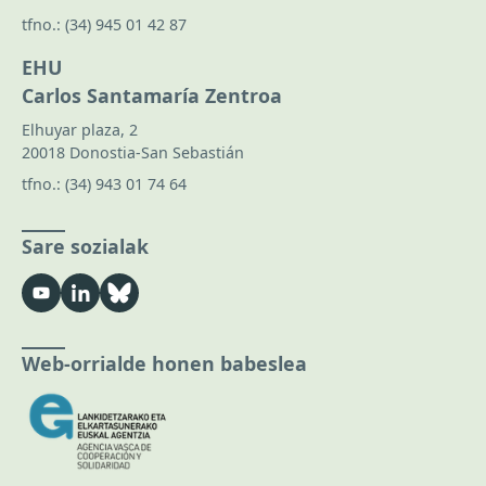
tfno.:
(34) 945 01 42 87
EHU
Carlos Santamaría Zentroa
Elhuyar plaza, 2
20018 Donostia-San Sebastián
tfno.:
(34) 943 01 74 64
Sare sozialak
Web-orrialde honen babeslea