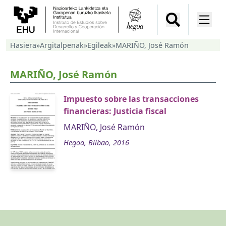
Hasiera
»
Argitalpenak
»
Egileak
»
MARIÑO, José Ramón
MARIÑO, José Ramón
Impuesto sobre las transacciones
financieras: Justicia fiscal
MARIÑO, José Ramón
Hegoa, Bilbao, 2016