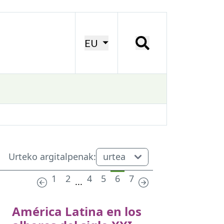
EU
Urteko argitalpenak:
1
2
4
5
6
7
...
América Latina en los