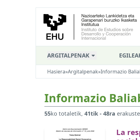
ARGITALPENAK
EGILEA
Hasiera
»
Argitalpenak
»
Informazio Balia
Informazio Balia
55
ko totaletik,
41tik - 48ra
erakust
La res