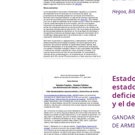
Hegoa, Bil
Estado
estado
defici
y el d
GANDARI
DE ARMI