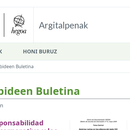
Argitalpenak
K
HONI BURUZ
bideen Buletina
bideen Buletina
en
ponsabilidad