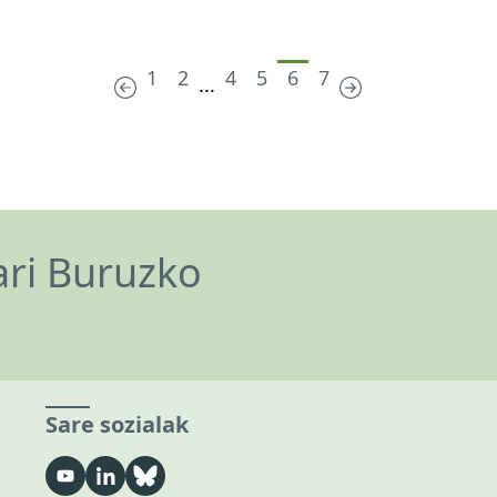
1
2
4
5
6
7
...
ari Buruzko
Sare sozialak