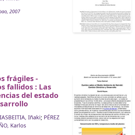
bao, 2007
s frágiles -
s fallidos : Las
encias del estado
esarrollo
ASBEITIA, Iñaki
;
PÉREZ
ÑO, Karlos