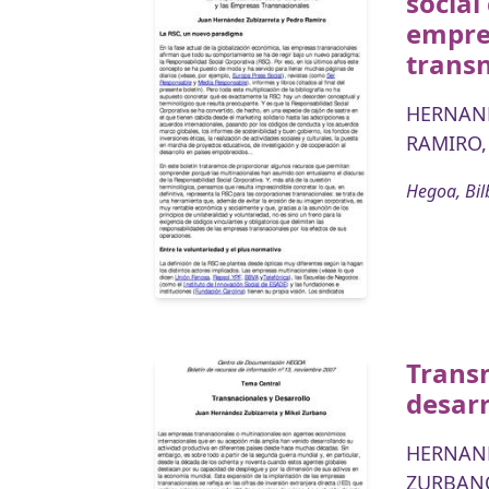
social
empre
trans
HERNAND
RAMIRO,
Hegoa, Bil
Trans
desarr
HERNAND
ZURBANO