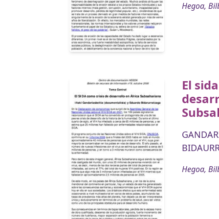
Hegoa, Bil
El sid
desarr
Subsa
GANDARI
BIDAURR
Hegoa, Bil