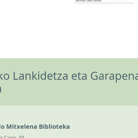
o Lankidetza eta Garapen
a
do Mitxelena Biblioteka
s Cano, 33