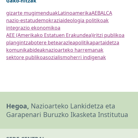
Gako-hitzak
gizarte mugimenduak
Latinoamerika
AEB
ALCA
nazio-estatu
demokrazia
ideologia politikoak
integrazio ekonomikoa
AEE (Amerikako Estatuen Erakundea)
iritzi publikoa
plangintza
botere betearazlea
politika
partaidetza
komunikabideak
nazioarteko harremanak
sektore publikoa
sozialismo
herri indigenak
Hegoa,
Nazioarteko Lankidetza eta
Garapenari Buruzko Ikasketa Institutua