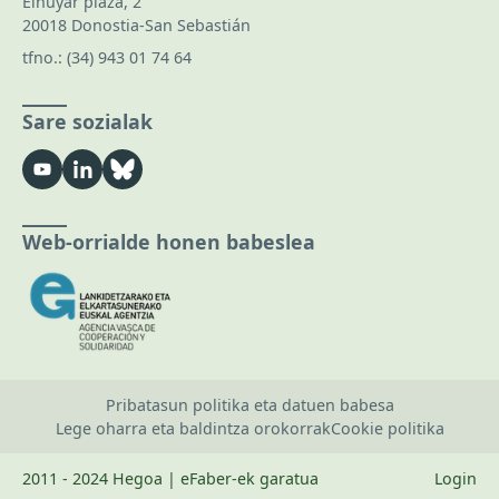
Elhuyar plaza, 2
20018 Donostia-San Sebastián
tfno.:
(34) 943 01 74 64
Sare sozialak
Web-orrialde honen babeslea
Pribatasun politika eta datuen babesa
Lege oharra eta baldintza orokorrak
Cookie politika
2011 - 2024 Hegoa | eFaber-ek garatua
Login