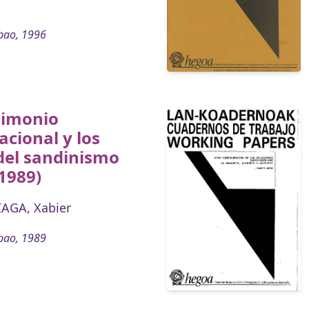
bao, 1996
rimonio
acional y los
del sandinismo
1989)
AGA, Xabier
bao, 1989