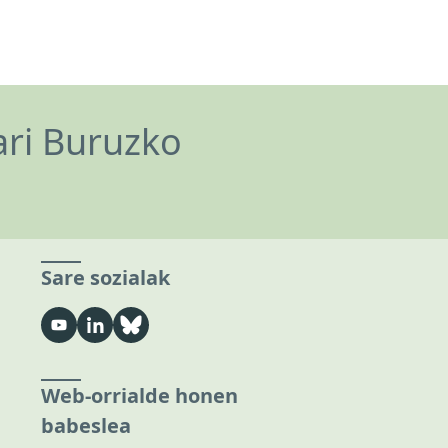
ari Buruzko
Sare sozialak
Web-orrialde honen
babeslea