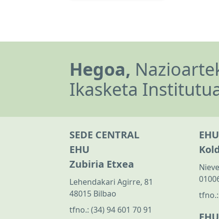
Hegoa,
Nazioartek
Ikasketa Institutu
SEDE CENTRAL
EHU
EHU
Kol
Zubiria Etxea
Nieve
01006
Lehendakari Agirre, 81
48015 Bilbao
tfno.
tfno.:
(34) 94 601 70 91
EHU