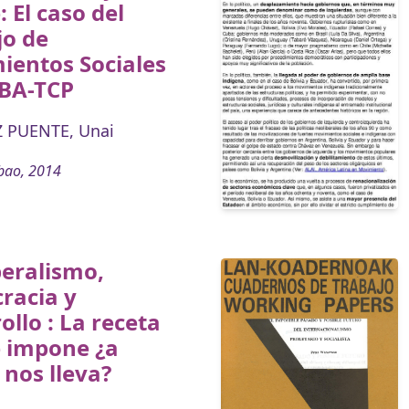
: El caso del
jo de
ientos Sociales
LBA-TCP
 PUENTE, Unai
bao, 2014
eralismo,
racia y
ollo : La receta
e impone ¿a
nos lleva?