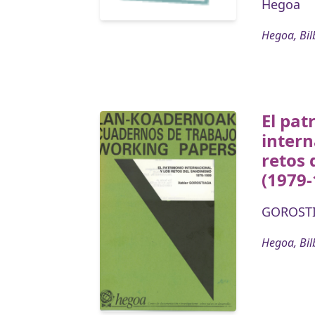
Hegoa
Hegoa, Bil
El pat
intern
retos 
(1979-
GOROSTI
Hegoa, Bil