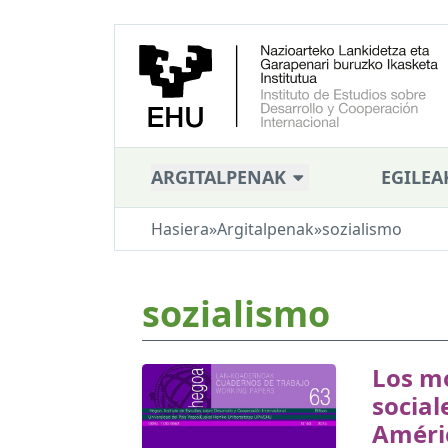
ARGITALPENAK
EGILEA
Hasiera
»
Argitalpenak
»
sozialismo
sozialismo
Los m
social
Améric