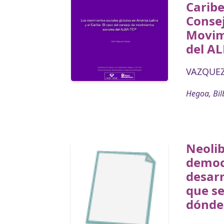
Caribe
Conse
Movim
del A
VAZQUEZ
Hegoa, Bil
Neolib
democ
desarr
que s
dónde 