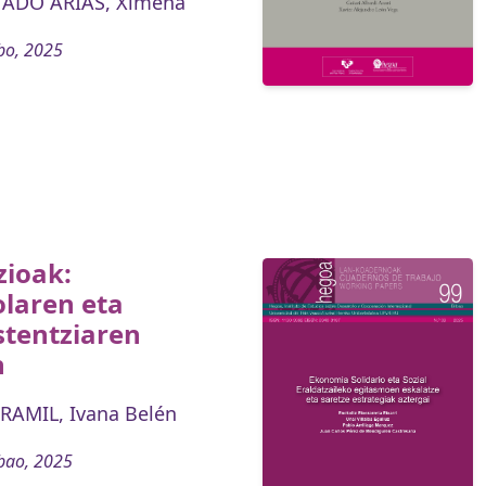
DO ARIAS, Ximena
bo, 2025
zioak:
laren eta
stentziaren
n
RAMIL, Ivana Belén
bao, 2025