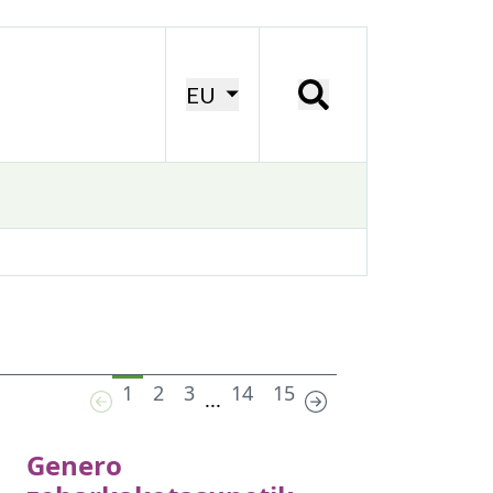
EU
1
2
3
14
15
...
Genero