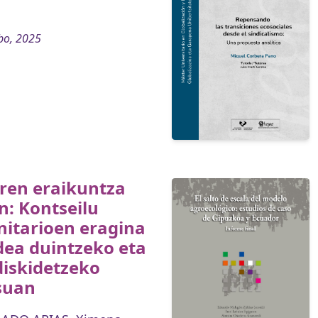
bo, 2025
ren eraikuntza
: Kontseilu
itarioen eragina
dea duintzeko eta
diskidetzeko
suan