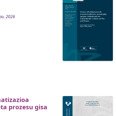
bo, 2026
atizazioa
ta prozesu gisa