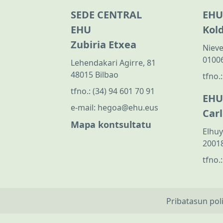
SEDE CENTRAL
EHU
EHU
Kol
Zubiria Etxea
Nieve
01006
Lehendakari Agirre, 81
48015 Bilbao
tfno.
tfno.:
(34) 94 601 70 91
EHU
e-mail:
hegoa@ehu.eus
Car
Mapa kontsultatu
Elhuy
20018
tfno.
Pribatasun pol