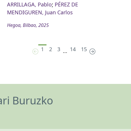
ARRILLAGA, Pablo
;
PÉREZ DE
MENDIGUREN, Juan Carlos
Hegoa, Bilbao, 2025
1
2
3
14
15
...
ari Buruzko