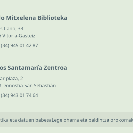
do Mitxelena Biblioteka
s Cano, 33
 Vitoria-Gasteiz
:
(34) 945 01 42 87
los Santamaría Zentroa
ar plaza, 2
 Donostia-San Sebastián
:
(34) 943 01 74 64
itika eta datuen babesa
Lege oharra eta baldintza orokorra