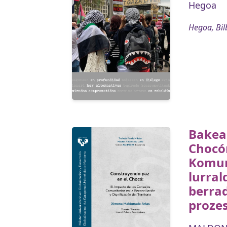
Hegoa
Hegoa, Bil
Bakea
Chocón
Komun
lurral
berra
proze