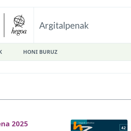
Argitalpenak
K
HONI BURUZ
n
ena 2025