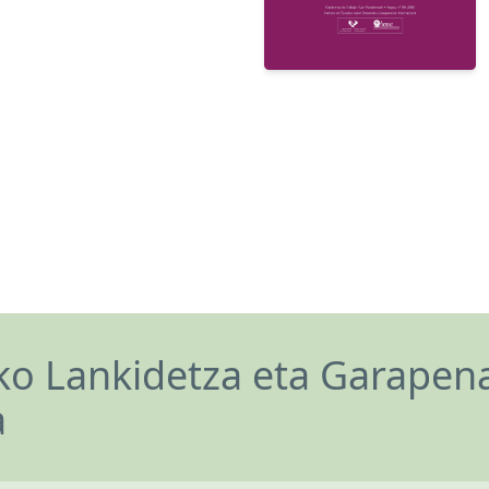
o Lankidetza eta Garapen
a