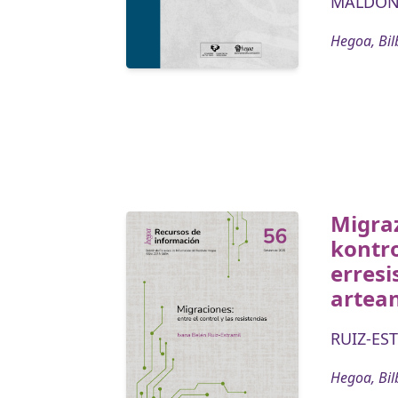
MALDONA
Hegoa, Bil
Migra
kontro
erresi
artea
RUIZ-EST
Hegoa, Bil