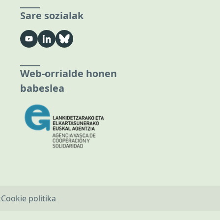
Sare sozialak
Web-orrialde honen
babeslea
k
Cookie politika