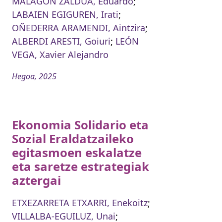
MALAGÓN ZALDUA, Eduardo
;
LABAIEN EGIGUREN, Irati
;
OÑEDERRA ARAMENDI, Aintzira
;
ALBERDI ARESTI, Goiuri
;
LEÓN
VEGA, Xavier Alejandro
Hegoa, 2025
Ekonomia Solidario eta
Sozial Eraldatzaileko
egitasmoen eskalatze
eta saretze estrategiak
aztergai
ETXEZARRETA ETXARRI, Enekoitz
;
VILLALBA-EGUILUZ, Unai
;