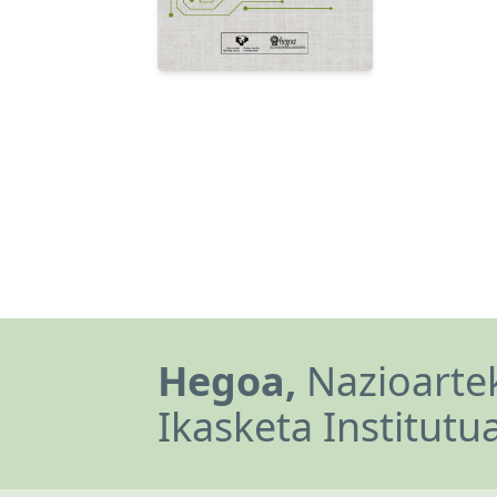
Hegoa,
Nazioartek
Ikasketa Institutu