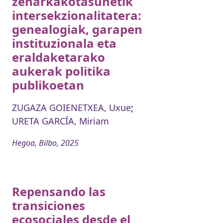
zeharkakotasunetik
intersekzionalitatera:
genealogiak, garapen
instituzionala eta
eraldaketarako
aukerak politika
publikoetan
ZUGAZA GOIENETXEA, Uxue
;
URETA GARCÍA, Miriam
Hegoa, Bilbo, 2025
Repensando las
transiciones
ecosociales desde el