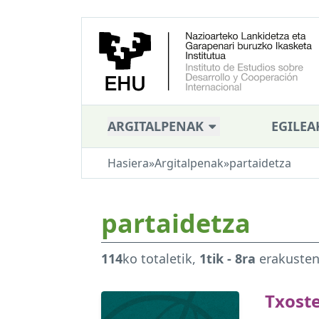
ARGITALPENAK
EGILEA
Hasiera
»
Argitalpenak
»
partaidetza
partaidetza
114
ko totaletik,
1tik - 8ra
erakuste
Txost