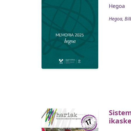
Hegoa
Hegoa, Bil
Sistem
ikaske