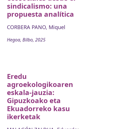
sindicalismo: una
propuesta analítica
CORBERA PANO, Miquel
Hegoa, Bilbo, 2025
Eredu
agroekologikoaren
eskala-jauzia:
Gipuzkoako eta
Ekuadorreko kasu
ikerketak