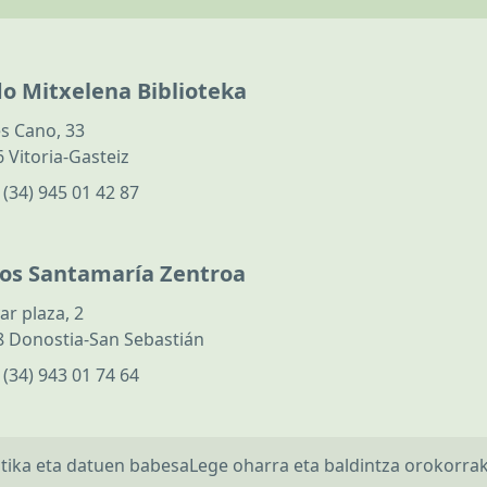
do Mitxelena Biblioteka
s Cano, 33
 Vitoria-Gasteiz
:
(34) 945 01 42 87
los Santamaría Zentroa
ar plaza, 2
 Donostia-San Sebastián
:
(34) 943 01 74 64
itika eta datuen babesa
Lege oharra eta baldintza orokorra