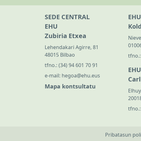
SEDE CENTRAL
EHU
EHU
Kol
Zubiria Etxea
Nieve
01006
Lehendakari Agirre, 81
48015 Bilbao
tfno.
tfno.:
(34) 94 601 70 91
EHU
e-mail:
hegoa@ehu.eus
Car
Mapa kontsultatu
Elhuy
20018
tfno.
Pribatasun pol