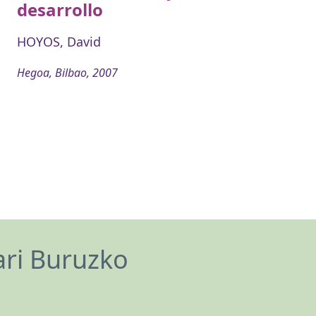
desarrollo
HOYOS, David
Hegoa, Bilbao, 2007
ari Buruzko