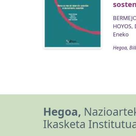
sosten
BERMEJO
HOYOS, 
Eneko
Hegoa, Bil
Hegoa,
Nazioartek
Ikasketa Institutu