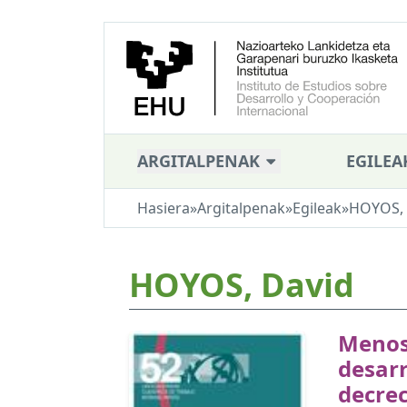
ARGITALPENAK
EGILEA
Hasiera
»
Argitalpenak
»
Egileak
»
HOYOS, 
HOYOS, David
Menos 
desarr
decre