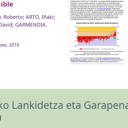
ible
, Roberto
;
ARTO, Iñaki
;
David
;
GARMENDIA,
bao, 2010
o Lankidetza eta Garapen
a