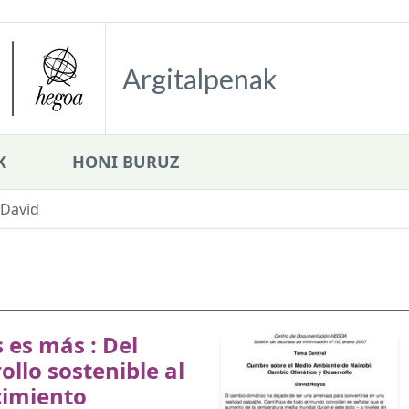
Argitalpenak
K
HONI BURUZ
David
es más : Del
ollo sostenible al
cimiento