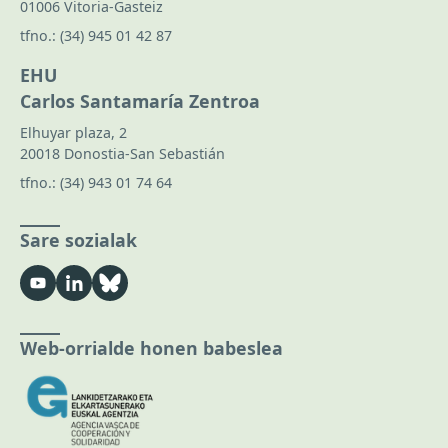
01006 Vitoria-Gasteiz
tfno.:
(34) 945 01 42 87
EHU
Carlos Santamaría Zentroa
Elhuyar plaza, 2
20018 Donostia-San Sebastián
tfno.:
(34) 943 01 74 64
Sare sozialak
Web-orrialde honen babeslea