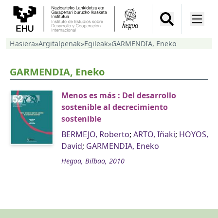
Hasiera
»
Argitalpenak
»
Egileak
»
GARMENDIA, Eneko
GARMENDIA, Eneko
Menos es más : Del desarrollo
sostenible al decrecimiento
sostenible
BERMEJO, Roberto
;
ARTO, Iñaki
;
HOYOS,
David
;
GARMENDIA, Eneko
Hegoa, Bilbao, 2010