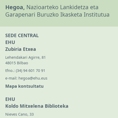
Hegoa,
Nazioarteko Lankidetza eta
Garapenari Buruzko Ikasketa Institutua
SEDE CENTRAL
EHU
Zubiria Etxea
Lehendakari Agirre, 81
48015 Bilbao
tfno.:
(34) 94 601 70 91
e-mail:
hegoa@ehu.eus
Mapa kontsultatu
EHU
Koldo Mitxelena Biblioteka
Nieves Cano, 33