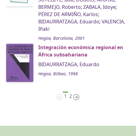
BERMEJO, Roberto
;
ZABALA, Idoye
;
PÉREZ DE ARMIÑO, Karlos
;
BIDAURRATZAGA, Eduardo
;
VALENCIA,
Iñaki
Hegoa, Barcelona, 2001
Integración económica regional en
África subsahariana
BIDAURRATZAGA, Eduardo
Hegoa, Bilbao, 1998
1
2