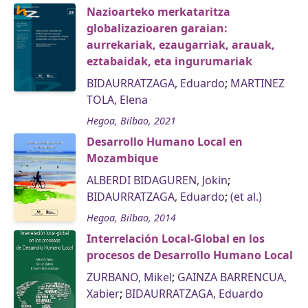
Nazioarteko merkataritza
globalizazioaren garaian:
aurrekariak, ezaugarriak, arauak,
eztabaidak, eta ingurumariak
BIDAURRATZAGA, Eduardo
;
MARTINEZ
TOLA, Elena
Hegoa, Bilbao, 2021
Desarrollo Humano Local en
Mozambique
ALBERDI BIDAGUREN, Jokin
;
BIDAURRATZAGA, Eduardo
;
(et al.)
Hegoa, Bilbao, 2014
Interrelación Local-Global en los
procesos de Desarrollo Humano Local
ZURBANO, Mikel
;
GAINZA BARRENCUA,
Xabier
;
BIDAURRATZAGA, Eduardo