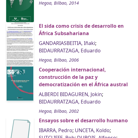
Hegoa, Bilbao, 2014
El sida como crisis de desarrollo en
África Subsahariana
GANDARIASBEITIA, Iñaki
;
BIDAURRATZAGA, Eduardo
Hegoa, Bilbao, 2006
Cooperación internacional,
construcción de la paz y
democratización en el África austral
ALBERDI BIDAGUREN, Jokin
;
BIDAURRATZAGA, Eduardo
Hegoa, Bilbao, 2002
Ensayos sobre el desarrollo humano
IBARRA, Pedro
;
UNCETA, Koldo
;
SUTCLIFFE, Bob
;
DUBOIS, Alfonso
;