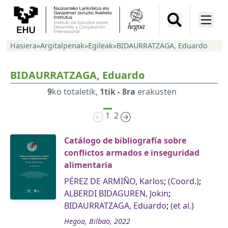
Hasiera
»
Argitalpenak
»
Egileak
»
BIDAURRATZAGA, Eduardo
BIDAURRATZAGA, Eduardo
9
ko totaletik,
1tik - 8ra
erakusten
1
2
Catálogo de bibliografía sobre
conflictos armados e inseguridad
alimentaria
PÉREZ DE ARMIÑO, Karlos
;
(Coord.)
;
ALBERDI BIDAGUREN, Jokin
;
BIDAURRATZAGA, Eduardo
;
(et al.)
Hegoa, Bilbao, 2022