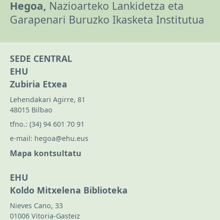
Hegoa,
Nazioarteko Lankidetza eta
Garapenari Buruzko Ikasketa Institutua
SEDE CENTRAL
EHU
Zubiria Etxea
Lehendakari Agirre, 81
48015 Bilbao
tfno.:
(34) 94 601 70 91
e-mail:
hegoa@ehu.eus
Mapa kontsultatu
EHU
Koldo Mitxelena Biblioteka
Nieves Cano, 33
01006 Vitoria-Gasteiz