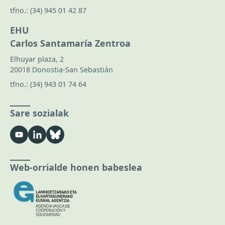
tfno.:
(34) 945 01 42 87
EHU
Carlos Santamaría Zentroa
Elhuyar plaza, 2
20018 Donostia-San Sebastián
tfno.:
(34) 943 01 74 64
Sare sozialak
Web-orrialde honen babeslea