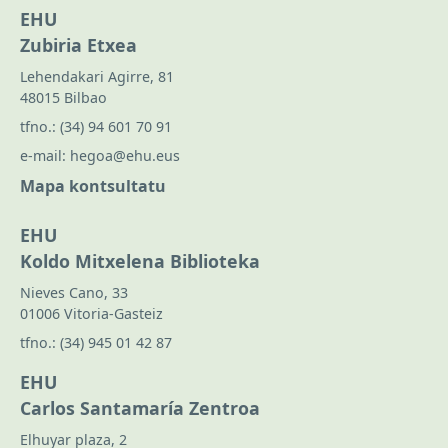
EHU
Zubiria Etxea
Lehendakari Agirre, 81
48015 Bilbao
tfno.:
(34) 94 601 70 91
e-mail:
hegoa@ehu.eus
Mapa kontsultatu
EHU
Koldo Mitxelena Biblioteka
Nieves Cano, 33
01006 Vitoria-Gasteiz
tfno.:
(34) 945 01 42 87
EHU
Carlos Santamaría Zentroa
Elhuyar plaza, 2