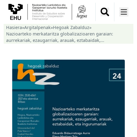
Hasiera
»
Argitalpenak
»
Hegoak Zabalduz
»
Nazioarteko merkataritza globalizazioaren garaian:
aurrekariak, ezaugarriak, arauak, eztabaidak,...