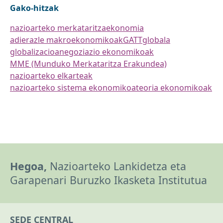
Gako-hitzak
nazioarteko merkataritza
ekonomia
adierazle makroekonomikoak
GATT
globala
globalizacioa
negoziazio ekonomikoak
MME (Munduko Merkataritza Erakundea)
nazioarteko elkarteak
nazioarteko sistema ekonomikoa
teoria ekonomikoak
Hegoa,
Nazioarteko Lankidetza eta
Garapenari Buruzko Ikasketa Institutua
SEDE CENTRAL