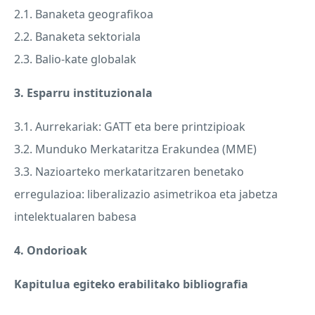
2.1. Banaketa geografikoa
2.2. Banaketa sektoriala
2.3. Balio-kate globalak
3. Esparru instituzionala
3.1. Aurrekariak:
GATT
eta bere printzipioak
3.2. Munduko Merkataritza Erakundea (
MME
)
3.3. Nazioarteko merkataritzaren benetako
erregulazioa: liberalizazio asimetrikoa eta jabetza
intelektualaren babesa
4. Ondorioak
Kapitulua egiteko erabilitako bibliografia