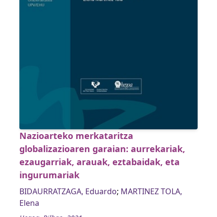
Nazioarteko merkataritza
globalizazioaren garaian: aurrekariak,
ezaugarriak, arauak, eztabaidak, eta
ingurumariak
BIDAURRATZAGA, Eduardo
;
MARTINEZ TOLA,
Elena