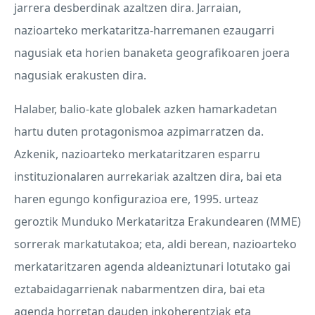
jarrera desberdinak azaltzen dira. Jarraian,
nazioarteko merkataritza-harremanen ezaugarri
nagusiak eta horien banaketa geografikoaren joera
nagusiak erakusten dira.
Halaber, balio-kate globalek azken hamarkadetan
hartu duten protagonismoa azpimarratzen da.
Azkenik, nazioarteko merkataritzaren esparru
instituzionalaren aurrekariak azaltzen dira, bai eta
haren egungo konfigurazioa ere, 1995. urteaz
geroztik Munduko Merkataritza Erakundearen (
MME
)
sorrerak markatutakoa; eta, aldi berean, nazioarteko
merkataritzaren agenda aldeaniztunari lotutako gai
eztabaidagarrienak nabarmentzen dira, bai eta
agenda horretan dauden inkoherentziak eta