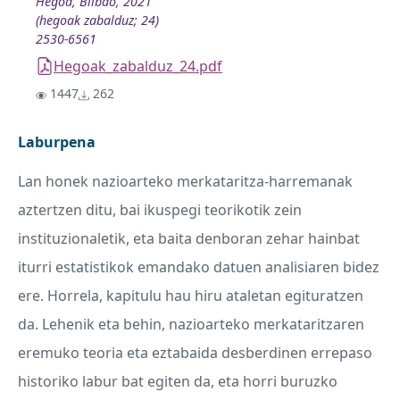
Hegoa, Bilbao, 2021
(hegoak zabalduz; 24)
2530-6561
Hegoak_zabalduz_24.pdf
1447
262
Laburpena
Lan honek nazioarteko merkataritza-harremanak
aztertzen ditu, bai ikuspegi teorikotik zein
instituzionaletik, eta baita denboran zehar hainbat
iturri estatistikok emandako datuen analisiaren bidez
ere. Horrela, kapitulu hau hiru ataletan egituratzen
da. Lehenik eta behin, nazioarteko merkataritzaren
eremuko teoria eta eztabaida desberdinen errepaso
historiko labur bat egiten da, eta horri buruzko