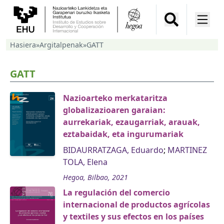
Hasiera
»
Argitalpenak
»
GATT
GATT
Nazioarteko merkataritza
globalizazioaren garaian:
aurrekariak, ezaugarriak, arauak,
eztabaidak, eta ingurumariak
BIDAURRATZAGA, Eduardo
;
MARTINEZ
TOLA, Elena
Hegoa, Bilbao, 2021
La regulación del comercio
internacional de productos agrícolas
y textiles y sus efectos en los países