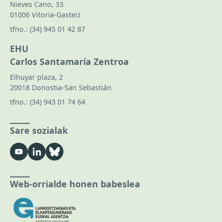
Nieves Cano, 33
01006 Vitoria-Gasteiz
tfno.:
(34) 945 01 42 87
EHU
Carlos Santamaría Zentroa
Elhuyar plaza, 2
20018 Donostia-San Sebastián
tfno.:
(34) 943 01 74 64
Sare sozialak
Web-orrialde honen babeslea