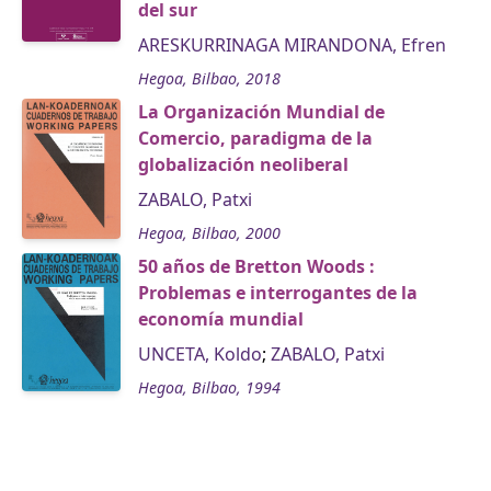
del sur
ARESKURRINAGA MIRANDONA, Efren
Hegoa, Bilbao, 2018
La Organización Mundial de
Comercio, paradigma de la
globalización neoliberal
ZABALO, Patxi
Hegoa, Bilbao, 2000
50 años de Bretton Woods :
Problemas e interrogantes de la
economía mundial
UNCETA, Koldo
;
ZABALO, Patxi
Hegoa, Bilbao, 1994