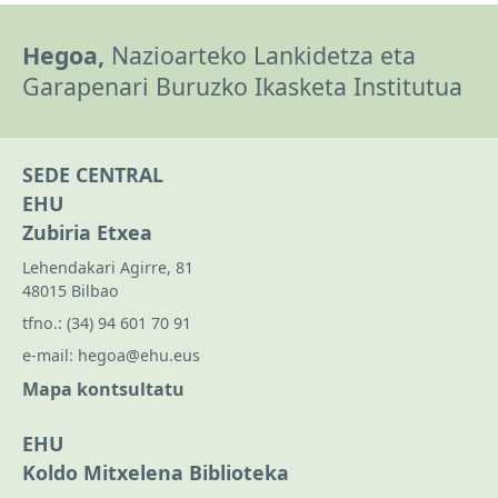
Hegoa,
Nazioarteko Lankidetza eta
Garapenari Buruzko Ikasketa Institutua
SEDE CENTRAL
EHU
Zubiria Etxea
Lehendakari Agirre, 81
48015 Bilbao
tfno.:
(34) 94 601 70 91
e-mail:
hegoa@ehu.eus
Mapa kontsultatu
EHU
Koldo Mitxelena Biblioteka