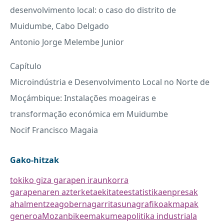
desenvolvimento local: o caso do distrito de
Muidumbe, Cabo Delgado
Antonio Jorge Melembe Junior
Capítulo
Microindústria e Desenvolvimento Local no Norte de
Moçámbique: Instalações moageiras e
transformação económica em Muidumbe
Nocif Francisco Magaia
Gako-hitzak
tokiko giza garapen iraunkorra
garapenaren azterketa
ekitate
estatistika
enpresak
ahalmentzea
gobernagarritasuna
grafikoak
mapak
generoa
Mozanbike
emakumea
politika industriala