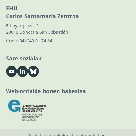
EHU
Carlos Santamaría Zentroa
Elhuyar plaza, 2
20018 Donostia-San Sebastián
tfno.:
(34) 943 01 74 64
Sare sozialak
Web-orrialde honen babeslea
Pribatasun politika eta datuen babesa