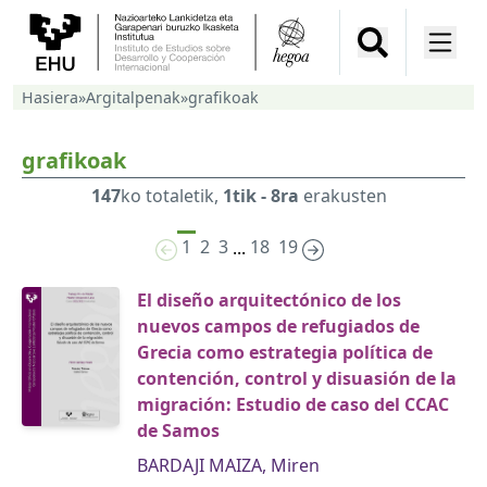
Hasiera
»
Argitalpenak
»
grafikoak
grafikoak
147
ko totaletik,
1tik - 8ra
erakusten
1
2
3
18
19
...
El diseño arquitectónico de los
nuevos campos de refugiados de
Grecia como estrategia política de
contención, control y disuasión de la
migración: Estudio de caso del CCAC
de Samos
BARDAJI MAIZA, Miren