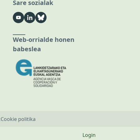
Sare sozialak
Web-orrialde honen
babeslea
k
Cookie politika
Login