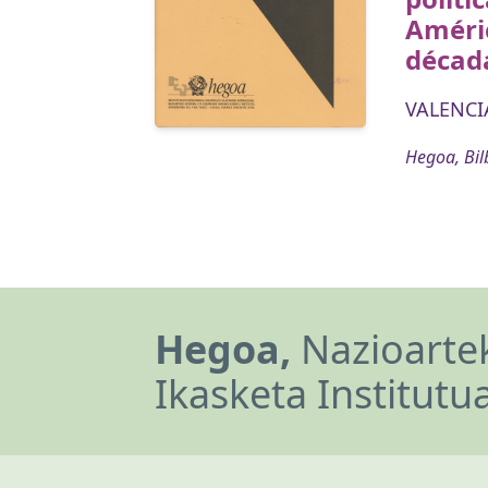
Améric
década
VALENCIA
Hegoa, Bil
Hegoa,
Nazioartek
Ikasketa Institutu