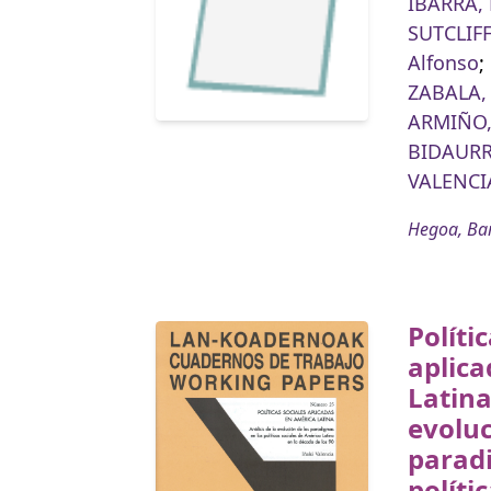
IBARRA,
SUTCLIFF
Alfonso
;
ZABALA,
ARMIÑO,
BIDAURR
VALENCIA
Hegoa, Ba
Políti
aplic
Latina
evoluc
parad
políti