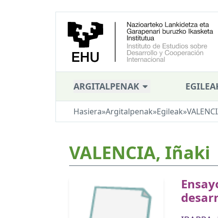
ARGITALPENAK
EGILEA
Hasiera
»
Argitalpenak
»
Egileak
»
VALENCIA
VALENCIA, Iñaki
Ensayo
desar