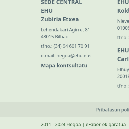
SEDE CENTRAL
EHU
EHU
Kol
Zubiria Etxea
Nieve
01006
Lehendakari Agirre, 81
48015 Bilbao
tfno.
tfno.:
(34) 94 601 70 91
EHU
e-mail:
hegoa@ehu.eus
Car
Mapa kontsultatu
Elhuy
20018
tfno.
Pribatasun pol
2011 - 2024 Hegoa | eFaber-ek garatua