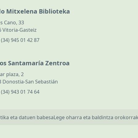
do Mitxelena Biblioteka
s Cano, 33
 Vitoria-Gasteiz
:
(34) 945 01 42 87
los Santamaría Zentroa
ar plaza, 2
 Donostia-San Sebastián
:
(34) 943 01 74 64
itika eta datuen babesa
Lege oharra eta baldintza orokorra