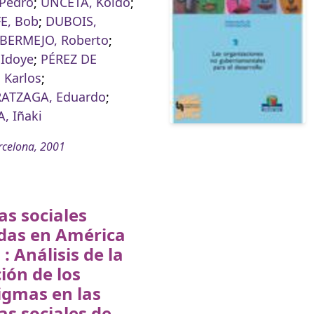
 Pedro
;
UNCETA, Koldo
;
E, Bob
;
DUBOIS,
BERMEJO, Roberto
;
 Idoye
;
PÉREZ DE
 Karlos
;
ATZAGA, Eduardo
;
, Iñaki
rcelona, 2001
cas sociales
adas en América
 : Análisis de la
ión de los
igmas en las
cas sociales de