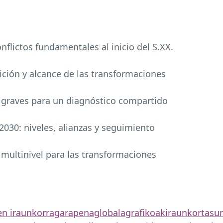
flictos fundamentales al inicio del S.XX.
bición y alcance de las transformaciones
s graves para un diagnóstico compartido
030: niveles, alianzas y seguimiento
a multinivel para las transformaciones
n iraunkorra
garapena
globala
grafikoak
iraunkortasu