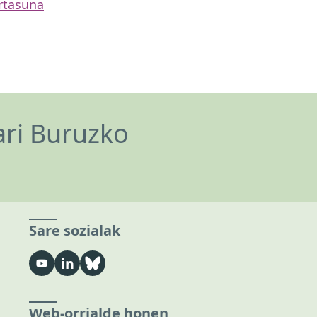
rtasuna
ari Buruzko
Sare sozialak
Web-orrialde honen