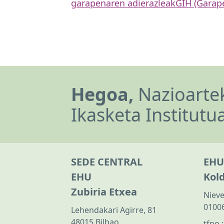
garapenaren adierazleak
GIH (Garap
Hegoa,
Nazioartek
Ikasketa Institutu
SEDE CENTRAL
EHU
EHU
Kol
Zubiria Etxea
Nieve
01006
Lehendakari Agirre, 81
48015 Bilbao
tfno.