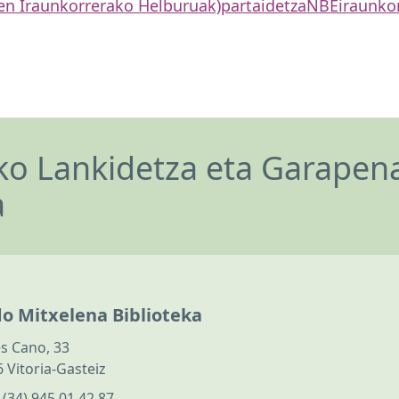
en Iraunkorrerako Helburuak)
partaidetza
NBE
iraunko
o Lankidetza eta Garapen
a
do Mitxelena Biblioteka
s Cano, 33
 Vitoria-Gasteiz
:
(34) 945 01 42 87