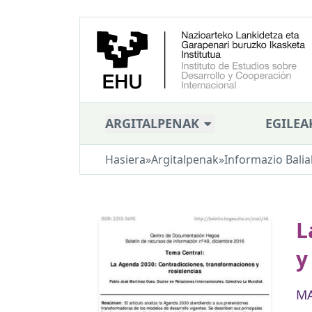
ARGITALPENAK
EGILEA
Hasiera
»
Argitalpenak
»
Informazio Balia
L
y
MA