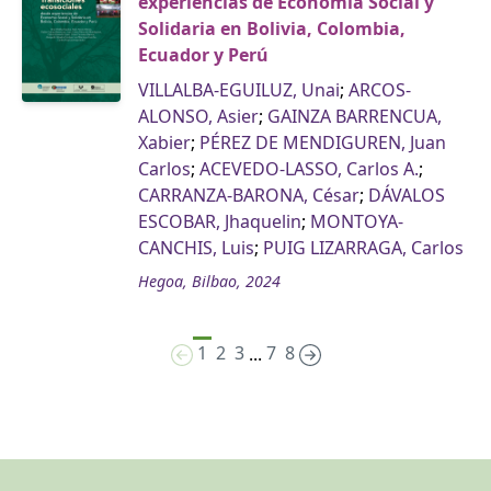
experiencias de Economía Social y
Solidaria en Bolivia, Colombia,
Ecuador y Perú
VILLALBA-EGUILUZ, Unai
;
ARCOS-
ALONSO, Asier
;
GAINZA BARRENCUA,
Xabier
;
PÉREZ DE MENDIGUREN, Juan
Carlos
;
ACEVEDO-LASSO, Carlos A.
;
CARRANZA-BARONA, César
;
DÁVALOS
ESCOBAR, Jhaquelin
;
MONTOYA-
CANCHIS, Luis
;
PUIG LIZARRAGA, Carlos
Hegoa, Bilbao, 2024
1
2
3
7
8
...