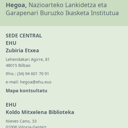
Hegoa,
Nazioarteko Lankidetza eta
Garapenari Buruzko Ikasketa Institutua
SEDE CENTRAL
EHU
Zubiria Etxea
Lehendakari Agirre, 81
48015 Bilbao
tfno.:
(34) 94 601 70 91
e-mail:
hegoa@ehu.eus
Mapa kontsultatu
EHU
Koldo Mitxelena Biblioteka
Nieves Cano, 33
01006 Vitoria-Gasteiz