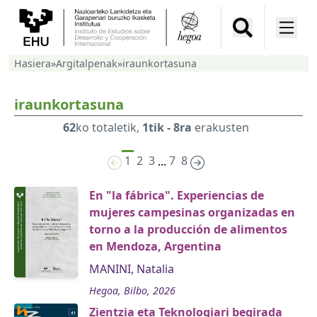
Hasiera
»
Argitalpenak
»
iraunkortasuna
iraunkortasuna
62
ko totaletik,
1tik - 8ra
erakusten
1
2
3
7
8
...
En "la fábrica". Experiencias de
mujeres campesinas organizadas en
torno a la producción de alimentos
en Mendoza, Argentina
MANINI, Natalia
Hegoa, Bilbo, 2026
Zientzia eta Teknologiari begirada