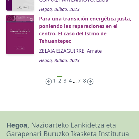
Hegoa, Bilbao, 2023
Para una transición energética justa,
poniendo las reparaciones en el
centro. El caso del Istmo de
Tehuantepec
ZELAIA EIZAGUIRRE, Arrate
Hegoa, Bilbao, 2023
1
2
3
4
7
8
...
Hegoa,
Nazioarteko Lankidetza eta
Garapenari Buruzko Ikasketa Institutua