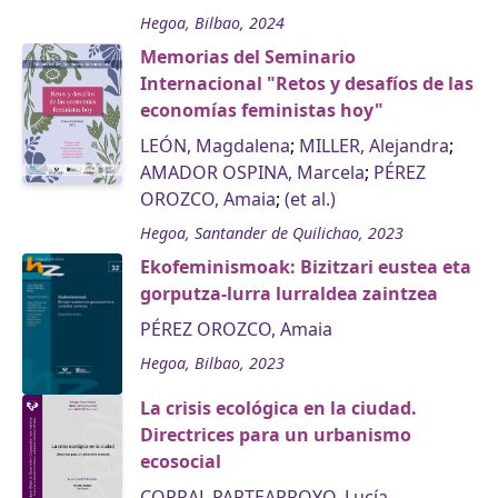
Hegoa, Bilbao, 2024
Memorias del Seminario
Internacional "Retos y desafíos de las
economías feministas hoy"
LEÓN, Magdalena
;
MILLER, Alejandra
;
AMADOR OSPINA, Marcela
;
PÉREZ
OROZCO, Amaia
;
(et al.)
Hegoa, Santander de Quilichao, 2023
Ekofeminismoak: Bizitzari eustea eta
gorputza-lurra lurraldea zaintzea
PÉREZ OROZCO, Amaia
Hegoa, Bilbao, 2023
La crisis ecológica en la ciudad.
Directrices para un urbanismo
ecosocial
CORRAL PARTEARROYO, Lucía