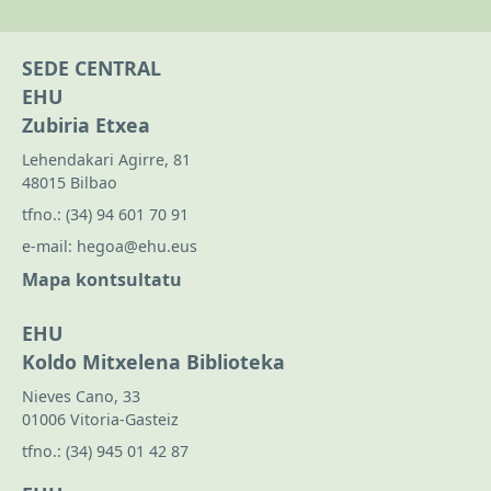
SEDE CENTRAL
EHU
Zubiria Etxea
Lehendakari Agirre, 81
48015 Bilbao
tfno.:
(34) 94 601 70 91
e-mail:
hegoa@ehu.eus
Mapa kontsultatu
EHU
Koldo Mitxelena Biblioteka
Nieves Cano, 33
01006 Vitoria-Gasteiz
tfno.:
(34) 945 01 42 87