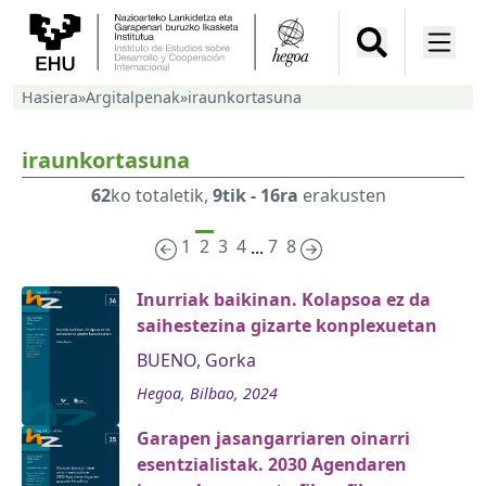
Hasiera
»
Argitalpenak
»
iraunkortasuna
iraunkortasuna
62
ko totaletik,
9tik - 16ra
erakusten
1
2
3
4
7
8
...
Inurriak baikinan. Kolapsoa ez da
saihestezina gizarte konplexuetan
BUENO, Gorka
Hegoa, Bilbao, 2024
Garapen jasangarriaren oinarri
esentzialistak. 2030 Agendaren