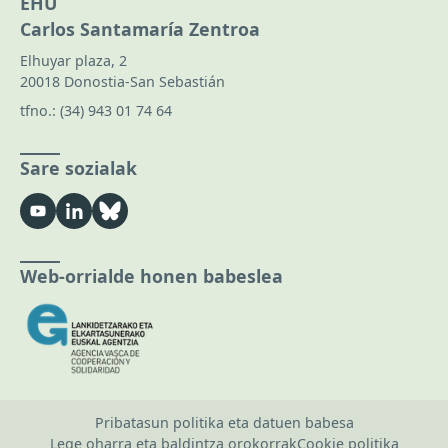
EHU
Carlos Santamaría Zentroa
Elhuyar plaza, 2
20018 Donostia-San Sebastián
tfno.:
(34) 943 01 74 64
Sare sozialak
Web-orrialde honen babeslea
Pribatasun politika eta datuen babesa
Lege oharra eta baldintza orokorrak
Cookie politika