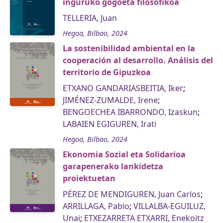
inguruko gogoeta filosofikoa
TELLERIA, Juan
Hegoa, Bilbao, 2024
La sostenibilidad ambiental en la
cooperación al desarrollo. Análisis del
territorio de Gipuzkoa
ETXANO GANDARIASBEITIA, Iker
;
JIMÉNEZ-ZUMALDE, Irene
;
BENGOECHEA IBARRONDO, Izaskun
;
LABAIEN EGIGUREN, Irati
Hegoa, Bilbao, 2024
Ekonomia Sozial eta Solidarioa
garapenerako lankidetza
proiektuetan
PÉREZ DE MENDIGUREN, Juan Carlos
;
ARRILLAGA, Pablo
;
VILLALBA-EGUILUZ,
Unai
;
ETXEZARRETA ETXARRI, Enekoitz