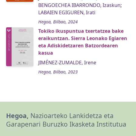
BENGOECHEA IBARRONDO, Izaskun
;
LABAIEN EGIGUREN, Irati
Hegoa, Bilbao, 2024
Tokiko ikuspuntua txertatzea bake
eraikuntzan. Sierra Leonako Egiaren
eta Adiskidetzaren Batzordearen
kasua
JIMÉNEZ-ZUMALDE, Irene
Hegoa, Bilbao, 2023
Hegoa,
Nazioarteko Lankidetza eta
Garapenari Buruzko Ikasketa Institutua