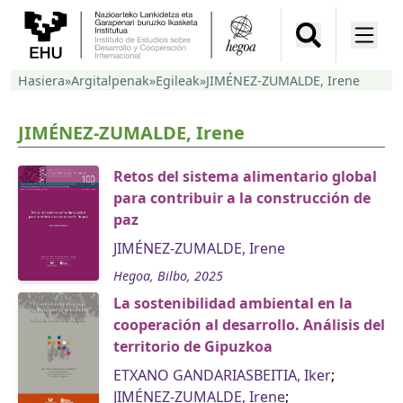
Hasiera
»
Argitalpenak
»
Egileak
»
JIMÉNEZ-ZUMALDE, Irene
JIMÉNEZ-ZUMALDE, Irene
Retos del sistema alimentario global
para contribuir a la construcción de
paz
JIMÉNEZ-ZUMALDE, Irene
Hegoa, Bilbo, 2025
La sostenibilidad ambiental en la
cooperación al desarrollo. Análisis del
territorio de Gipuzkoa
ETXANO GANDARIASBEITIA, Iker
;
JIMÉNEZ-ZUMALDE, Irene
;