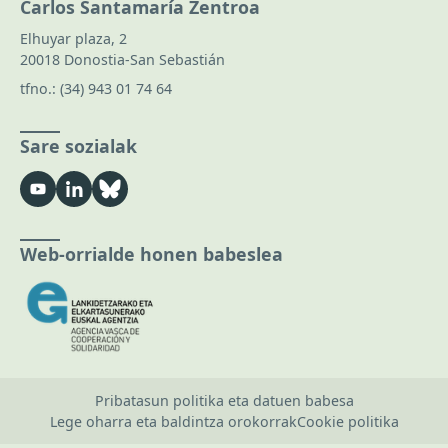
Carlos Santamaría Zentroa
Elhuyar plaza, 2
20018 Donostia-San Sebastián
tfno.:
(34) 943 01 74 64
Sare sozialak
Web-orrialde honen babeslea
Pribatasun politika eta datuen babesa
Lege oharra eta baldintza orokorrak
Cookie politika