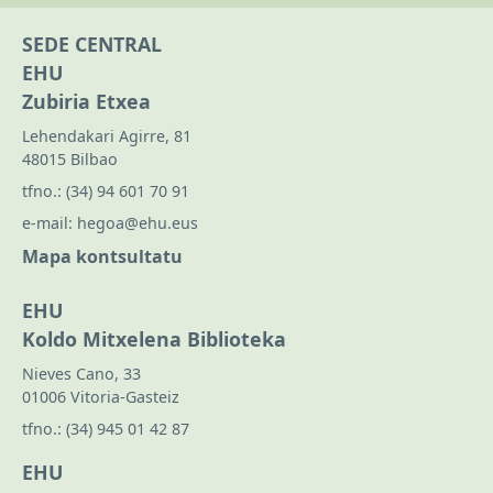
SEDE CENTRAL
EHU
Zubiria Etxea
Lehendakari Agirre, 81
48015 Bilbao
tfno.:
(34) 94 601 70 91
e-mail:
hegoa@ehu.eus
Mapa kontsultatu
EHU
Koldo Mitxelena Biblioteka
Nieves Cano, 33
01006 Vitoria-Gasteiz
tfno.:
(34) 945 01 42 87
EHU