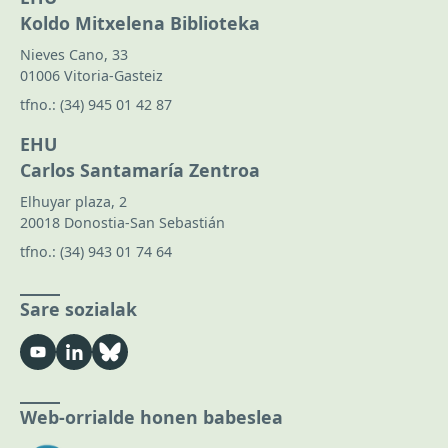
Koldo Mitxelena Biblioteka
Nieves Cano, 33
01006 Vitoria-Gasteiz
tfno.:
(34) 945 01 42 87
EHU
Carlos Santamaría Zentroa
Elhuyar plaza, 2
20018 Donostia-San Sebastián
tfno.:
(34) 943 01 74 64
Sare sozialak
Web-orrialde honen babeslea