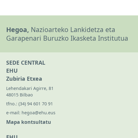
Hegoa,
Nazioarteko Lankidetza eta
Garapenari Buruzko Ikasketa Institutua
SEDE CENTRAL
EHU
Zubiria Etxea
Lehendakari Agirre, 81
48015 Bilbao
tfno.:
(34) 94 601 70 91
e-mail:
hegoa@ehu.eus
Mapa kontsultatu
EHU