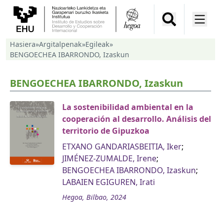
Hasiera
»
Argitalpenak
»
Egileak
»
BENGOECHEA IBARRONDO, Izaskun
BENGOECHEA IBARRONDO, Izaskun
La sostenibilidad ambiental en la
cooperación al desarrollo. Análisis del
territorio de Gipuzkoa
ETXANO GANDARIASBEITIA, Iker
;
JIMÉNEZ-ZUMALDE, Irene
;
BENGOECHEA IBARRONDO, Izaskun
;
LABAIEN EGIGUREN, Irati
Hegoa, Bilbao, 2024