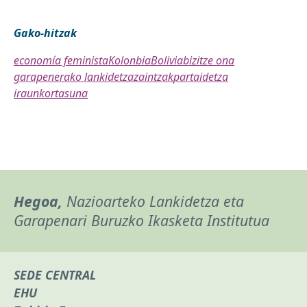
Gako-hitzak
economía feminista
Kolonbia
Bolivia
bizitze ona
garapenerako lankidetza
zaintzak
partaidetza
iraunkortasuna
Hegoa,
Nazioarteko Lankidetza eta
Garapenari Buruzko Ikasketa Institutua
SEDE CENTRAL
EHU