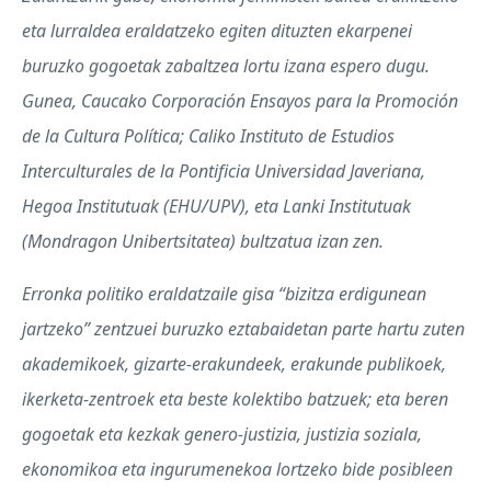
eta lurraldea eraldatzeko egiten dituzten ekarpenei
buruzko gogoetak zabaltzea lortu izana espero dugu.
Gunea, Caucako Corporación Ensayos para la Promoción
de la Cultura Política; Caliko Instituto de Estudios
Interculturales de la Pontificia Universidad Javeriana,
Hegoa Institutuak (
EHU
/
UPV
), eta Lanki Institutuak
(Mondragon Unibertsitatea) bultzatua izan zen.
Erronka politiko eraldatzaile gisa “bizitza erdigunean
jartzeko” zentzuei buruzko eztabaidetan parte hartu zuten
akademikoek, gizarte-erakundeek, erakunde publikoek,
ikerketa-zentroek eta beste kolektibo batzuek; eta beren
gogoetak eta kezkak genero-justizia, justizia soziala,
ekonomikoa eta ingurumenekoa lortzeko bide posibleen