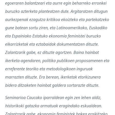
egoeraren balantzeari eta aurre egin beharreko erronkei
buruzko azterketa planteatzen dute. Argitaratzen ditugun
aurkezpenak ezagutza kritikoa ekoizteko eta partekatzeko
gune batean sortu ziren, eta Latinoamerikako, Euskadiko
eta Espainiako Estatuko ekonomia feministei buruzko
elkarrizketak eta eztabaidak dokumentatzen dituzte.
Zalantzarik gabe, ez dituzte agortzen. Baina hainbat
ikerketa-agendaren, politika publikoen proposamenen eta
erreferente teoriko eta metodologikoen inguruak
marrazten dituzte. Era berean, ikerketak etorkizunera
bidera ditzaketen hainbat galdera sortarazte dituzte.
Seminarioa Caucako iparraldean egin zen lehen aldiz,
historikoki gatazka armatuak eragindako eskualdean.
Zalantzarik gabe, ekonomia feministek bakea eraikitzeko