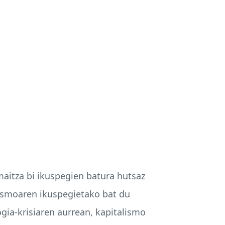
aitza bi ikuspegien batura hutsaz
ismoaren ikuspegietako bat du
ogia-krisiaren aurrean, kapitalismo