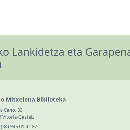
o Lankidetza eta Garapen
a
do Mitxelena Biblioteka
s Cano, 33
 Vitoria-Gasteiz
:
(34) 945 01 42 87