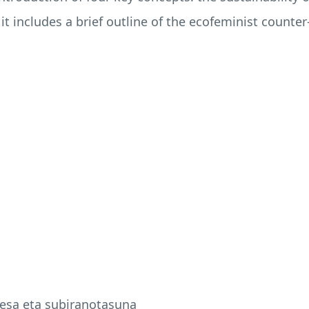
ly, it includes a brief outline of the ecofeminist coun
besa eta subiranotasuna