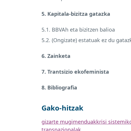
5. Kapitala-bizitza gatazka
5.1. BBVAh eta bizitzen balioa
5.2. (Ongizate) estatuak ez du gata
6. Zainketa
7. Trantsizio ekofeminista
8. Bibliografia
Gako-hitzak
gizarte mugimenduak
krisi sistemik
transnazionalak