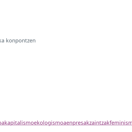
zka konpontzen
oa
kapitalismo
ekologismoa
enpresak
zaintzak
feminis