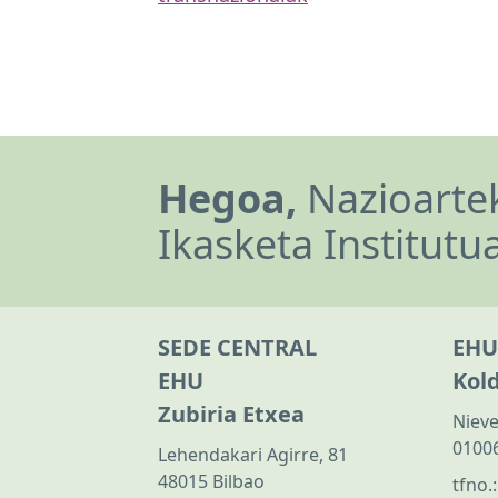
Hegoa,
Nazioartek
Ikasketa Institutu
SEDE CENTRAL
EHU
EHU
Kol
Zubiria Etxea
Nieve
01006
Lehendakari Agirre, 81
48015 Bilbao
tfno.