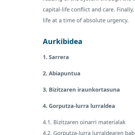
capital-life conflict and care. Final
life at a time of absolute urgency.
Aurkibidea
1. Sarrera
2. Abiapuntua
3. Bizitzaren iraunkortasuna
4. Gorputza-lurra lurraldea
4.1. Bizitzaren oinarri materialak
4.2. Gorputza-lurra lurraldearen ba