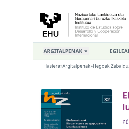
ARGITALPENAK
EGILEA
Hasiera
»
Argitalpenak
»
Hegoak Zabaldu
E
l
PÉ