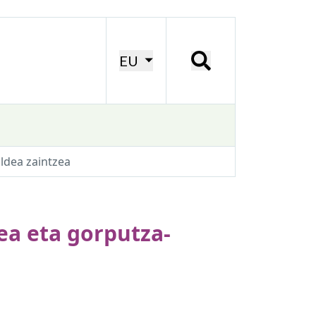
EU
aldea zaintzea
ea eta gorputza-