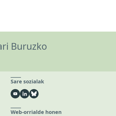
ari Buruzko
Sare sozialak
Web-orrialde honen