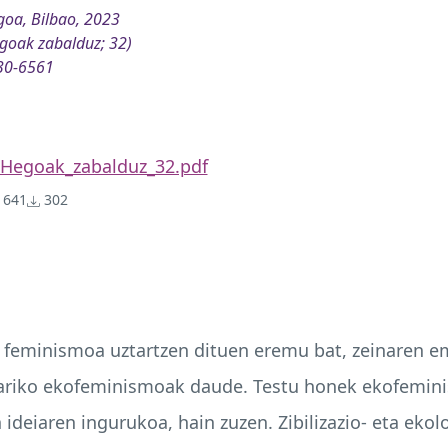
oa, Bilbao, 2023
goak zabalduz; 32)
30-6561
Hegoak_zabalduz_32.pdf
641
302
eminismoa uztartzen dituen eremu bat, zeinaren em
tariko ekofeminismoak daude. Testu honek ekofemin
 ideiaren ingurukoa, hain zuzen. Zibilizazio- eta ekol