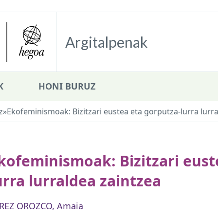
Argitalpenak
K
HONI BURUZ
z
»
Ekofeminismoak: Bizitzari eustea eta gorputza-lurra lurr
kofeminismoak: Bizitzari eust
urra lurraldea zaintzea
REZ OROZCO, Amaia