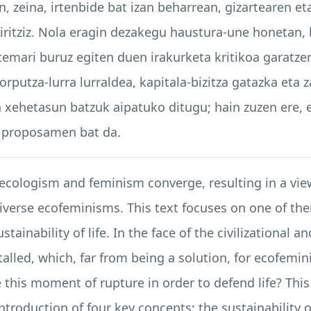
zen, zeina, irtenbide bat izan beharrean, gizartearen 
ritziz. Nola eragin dezakegu haustura-une honetan, 
emari buruz egiten duen irakurketa kritikoa garatze
orputza-lurra lurraldea, kapitala-bizitza gatazka eta z
ehetasun batzuk aipatuko ditugu; hain zuzen ere, e
n proposamen bat da.
 ecologism and feminism converge, resulting in a vi
iverse ecofeminisms. This text focuses on one of the
tainability of life. In the face of the civilizational a
stalled, which, far from being a solution, for ecofemin
 this moment of rupture in order to defend life? This
roduction of four key concepts: the sustainability of 