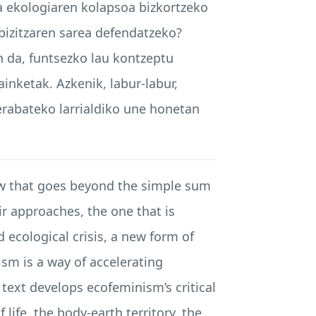
eta ekologiaren kolapsoa bizkortzeko
bizitzaren sarea defendatzeko?
n da, funtsezko lau kontzeptu
ainketak. Azkenik, labur-labur,
rabateko larrialdiko une honetan
ew that goes beyond the simple sum
ir approaches, the one that is
nd ecological crisis, a new form of
ism is a way of accelerating
 text develops ecofeminism’s critical
life, the body-earth territory, the