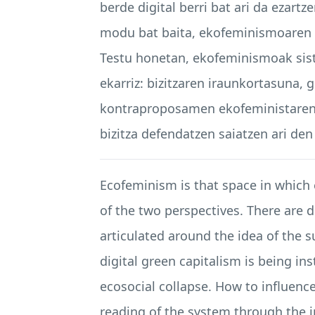
berde digital berri bat ari da ezart
modu bat baita, ekofeminismoaren i
Testu honetan, ekofeminismoak sist
ekarriz: bizitzaren iraunkortasuna, g
kontraproposamen ekofeministaren x
bizitza defendatzen saiatzen ari de
Ecofeminism is that space in which
of the two perspectives. There are d
articulated around the idea of the sus
digital green capitalism is being in
ecosocial collapse. How to influence
reading of the system through the int