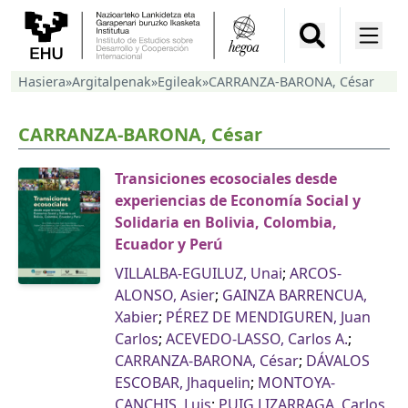
Hasiera
»
Argitalpenak
»
Egileak
»
CARRANZA-BARONA, César
CARRANZA-BARONA, César
Transiciones ecosociales desde
experiencias de Economía Social y
Solidaria en Bolivia, Colombia,
Ecuador y Perú
VILLALBA-EGUILUZ, Unai
;
ARCOS-
ALONSO, Asier
;
GAINZA BARRENCUA,
Xabier
;
PÉREZ DE MENDIGUREN, Juan
Carlos
;
ACEVEDO-LASSO, Carlos A.
;
CARRANZA-BARONA, César
;
DÁVALOS
ESCOBAR, Jhaquelin
;
MONTOYA-
CANCHIS, Luis
;
PUIG LIZARRAGA, Carlos