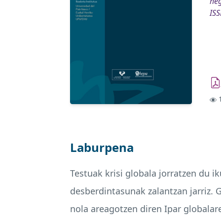
heg
IS
1
Laburpena
Testuak krisi globala jorratzen du i
desberdintasunak zalantzan jarriz. G
nola areagotzen diren Ipar globala