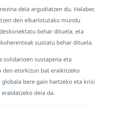
ezina dela argudiatzen du. Halaber,
ratzen den elkarlotutako mundu
deskonektatu behar dituela, eta
a koherenteak sustatu behar dituela.
a solidarioen sustapena eta
o den etorkizun bat eraikitzeko
globala bere gain hartzeko eta krisi
 eraldatzeko deia da.