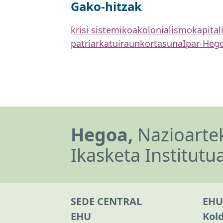
Gako-hitzak
krisi sistemikoa
kolonialismo
kapita
patriarkatu
iraunkortasuna
Ipar-Heg
Hegoa,
Nazioartek
Ikasketa Institutu
SEDE CENTRAL
EHU
EHU
Kol