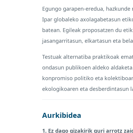
Egungo garapen-eredua, hazkunde mu
Ipar globaleko axolagabetasun etik
batean. Egileak proposatzen du eti
jasangarritasun, elkartasun eta bela
Testuak alternatiba praktikoak emat
ondasun publikoen aldeko aldaketa. A
konpromiso politiko eta kolektiboar
ekologikoaren eta desberdintasun la
Aurkibidea
1. Ez dago gizakirik guri arrotz za