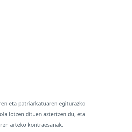
aren eta patriarkatuaren egiturazko
ola lotzen dituen aztertzen du, eta
ren arteko kontraesanak.