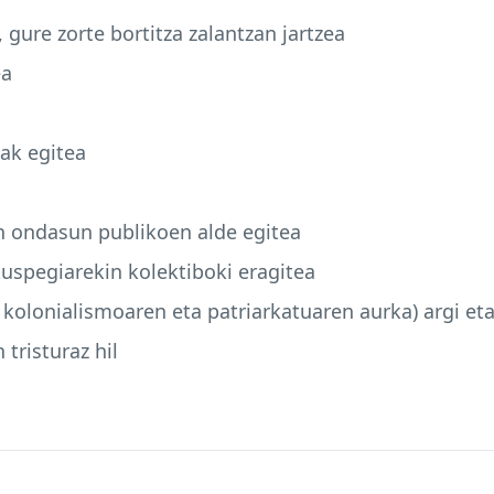
, gure zorte bortitza zalantzan jartzea
ea
ak egitea
n ondasun publikoen alde egitea
kuspegiarekin kolektiboki eragitea
 kolonialismoaren eta patriarkatuaren aurka) argi et
 tristuraz hil