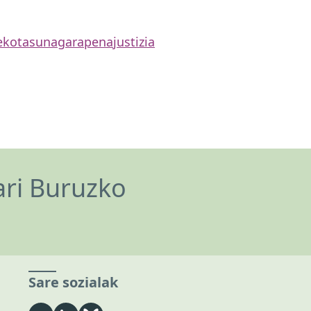
ekotasuna
garapena
justizia
ari Buruzko
Sare sozialak