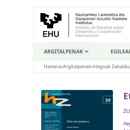
ARGITALPENAK
EGILEA
Hasiera
»
Argitalpenak
»
Hegoak Zabaldu
E
ZU
Heg