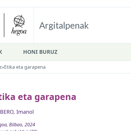
Argitalpenak
K
HONI BURUZ
z
»
Etika eta garapena
tika eta garapena
BERO, Imanol
oa, Bilbao, 2024