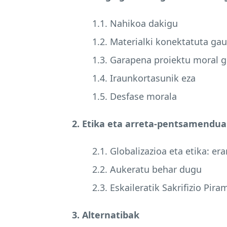
1.1. Nahikoa dakigu
1.2. Materialki konektatuta ga
1.3. Garapena proiektu moral g
1.4. Iraunkortasunik eza
1.5. Desfase morala
2. Etika eta arreta-pentsamendua
2.1. Globalizazioa eta etika: er
2.2. Aukeratu behar dugu
2.3. Eskaileratik Sakrifizio Pira
3. Alternatibak