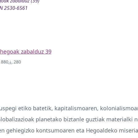
oak zabalduz (39)
SN 2530-6561
hegoak zabalduz 39
880
280
kuspegi etiko batetik, kapitalismoaren, kolonialismo
lobalizazioak planetako biztanle guztiak materialki n
ren gehiegizko kontsumoaren eta Hegoaldeko miseria