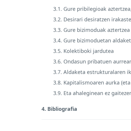
3.1. Gure pribilegioak aztertzea
3.2. Desirari desiratzen irakast
3.3. Gure bizimoduak aztertzea
3.4. Gure bizimoduetan aldaket
3.5. Kolektiboki jardutea
3.6. Ondasun pribatuen aurrea
3.7. Aldaketa estrukturalaren i
3.8. Kapitalismoaren aurka (eta
3.9. Eta ahaleginean ez gaitezen
4. Bibliografia