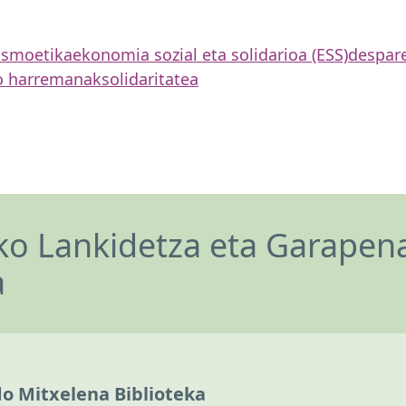
lismo
etika
ekonomia sozial eta solidarioa (ESS)
despar
o harremanak
solidaritatea
o Lankidetza eta Garapen
a
do Mitxelena Biblioteka